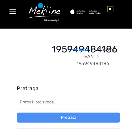
0
195949484186
Početna
Proizvod
EAN
195949484186
Pretraga
Pretraži