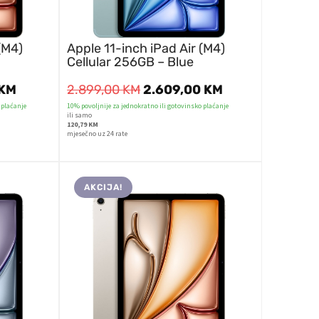
(M4)
Apple 11-inch iPad Air (M4)
Cellular 256GB – Blue
KM
2.899,00
KM
2.609,00
KM
 plaćanje
10% povoljnije za jednokratno ili gotovinsko plaćanje
ili samo
120,79 KM
mjesečno uz 24 rate
AKCIJA!