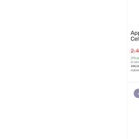
App
Cel
2.
10% po
ili sa
104,1
mjese