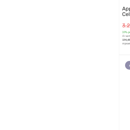
App
Cel
3.
10% po
ili sa
136,6
mjese