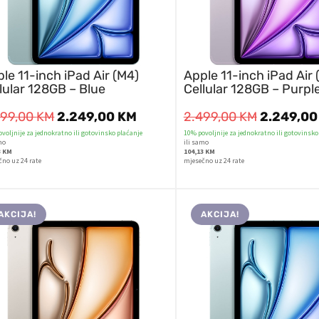
le 11-inch iPad Air (M4)
Apple 11-inch iPad Air 
lular 128GB – Blue
Cellular 128GB – Purpl
499,00
KM
2.249,00
KM
2.499,00
KM
2.249,0
voljnije za jednokratno ili gotovinsko plaćanje
10% povoljnije za jednokratno ili gotovinsko
mo
ili samo
3 KM
104,13 KM
čno uz 24 rate
mjesečno uz 24 rate
AKCIJA!
AKCIJA!