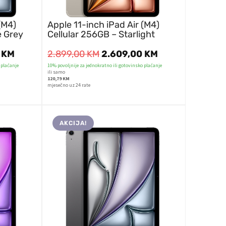
(M4)
Apple 11-inch iPad Air (M4)
e Grey
Cellular 256GB – Starlight
0
KM
2.899,00
KM
2.609,00
KM
 plaćanje
10% povoljnije za jednokratno ili gotovinsko plaćanje
ili samo
120,79 KM
mjesečno uz 24 rate
AKCIJA!