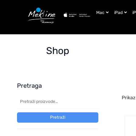
Mac
iPad
i
Shop
Pretraga
Prikaz
Pretraži