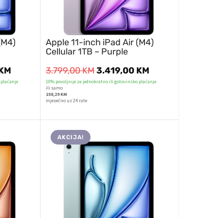
(M4)
Apple 11-inch iPad Air (M4)
Cellular 1TB – Purple
KM
3.799,00
KM
3.419,00
KM
 plaćanje
10% povoljnije za jednokratno ili gotovinsko plaćanje
ili samo
158,29 KM
mjesečno uz 24 rate
AKCIJA!