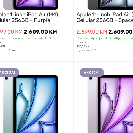
le 11-inch iPad Air (M4)
Apple 11-inch iPad Air 
lular 256GB – Purple
Cellular 256GB – Spac
899,00
KM
2.609,00
KM
2.899,00
KM
2.609,0
voljnije za jednokratno ili gotovinsko plaćanje
10% povoljnije za jednokratno ili gotovinsko
mo
ili samo
9 KM
120,79 KM
čno uz 24 rate
mjesečno uz 24 rate
AKCIJA!
AKCIJA!