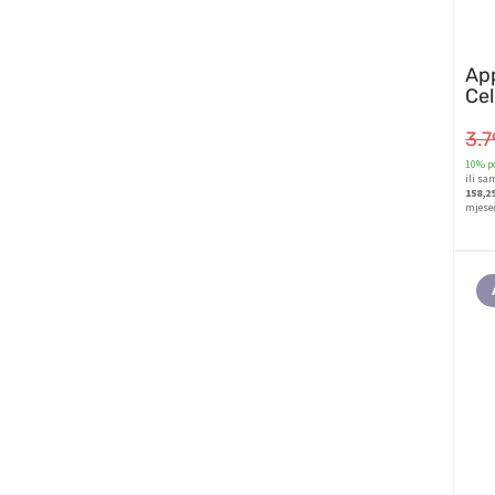
App
Cel
3.
10% po
ili sa
158,2
mjese