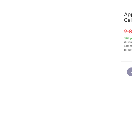
App
Cel
2.
10% po
ili sa
120,7
mjese