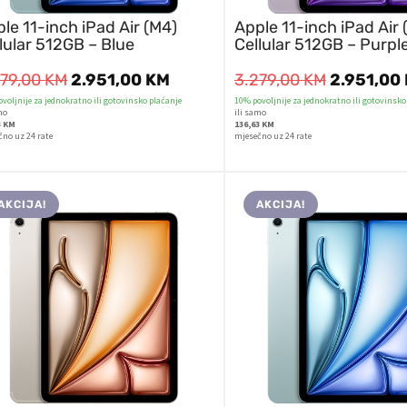
le 11-inch iPad Air (M4)
Apple 11-inch iPad Air 
lular 512GB – Blue
Cellular 512GB – Purpl
279,00
KM
2.951,00
KM
3.279,00
KM
2.951,00
voljnije za jednokratno ili gotovinsko plaćanje
10% povoljnije za jednokratno ili gotovinsko
mo
ili samo
3 KM
136,63 KM
čno uz 24 rate
mjesečno uz 24 rate
AKCIJA!
AKCIJA!