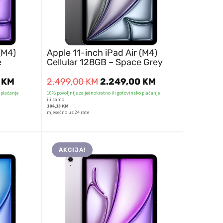
(M4)
Apple 11-inch iPad Air (M4)
e
Cellular 128GB – Space Grey
0
KM
2.499,00
KM
2.249,00
KM
 plaćanje
10% povoljnije za jednokratno ili gotovinsko plaćanje
ili samo
104,13 KM
mjesečno uz 24 rate
AKCIJA!