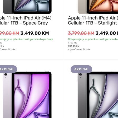
le 11-inch iPad Air (M4)
Apple 11-inch iPad Air 
lular 1TB – Space Grey
Cellular 1TB – Starlight
799,00
KM
3.419,00
KM
3.799,00
KM
3.419,00
voljnije za jednokratno ili gotovinsko plaćanje
10% povoljnije za jednokratno ili gotovinsko
mo
ili samo
9 KM
158,29 KM
čno uz 24 rate
mjesečno uz 24 rate
AKCIJA!
AKCIJA!