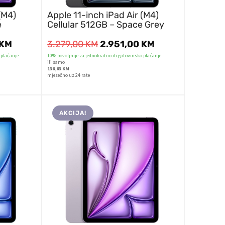
(M4)
Apple 11-inch iPad Air (M4)
e
Cellular 512GB – Space Grey
KM
3.279,00
KM
2.951,00
KM
 plaćanje
10% povoljnije za jednokratno ili gotovinsko plaćanje
ili samo
136,63 KM
mjesečno uz 24 rate
AKCIJA!