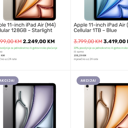
le 11-inch iPad Air (M4)
Apple 11-inch iPad Air 
lular 128GB – Starlight
Cellular 1TB – Blue
499,00
KM
2.249,00
KM
3.799,00
KM
3.419,00
voljnije za jednokratno ili gotovinsko plaćanje
10% povoljnije za jednokratno ili gotovinsko
mo
ili samo
3 KM
158,29 KM
čno uz 24 rate
mjesečno uz 24 rate
AKCIJA!
AKCIJA!