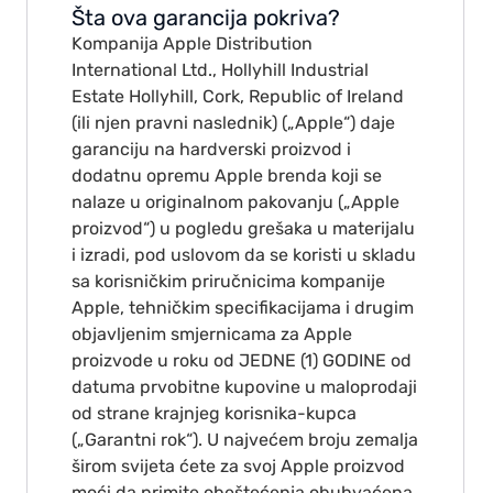
Šta ova garancija pokriva?
Kompanija Apple Distribution
International Ltd., Hollyhill Industrial
Estate Hollyhill, Cork, Republic of Ireland
(ili njen pravni naslednik) („Apple“) daje
garanciju na hardverski proizvod i
dodatnu opremu Apple brenda koji se
nalaze u originalnom pakovanju („Apple
proizvod“) u pogledu grešaka u materijalu
i izradi, pod uslovom da se koristi u skladu
sa korisničkim priručnicima kompanije
Apple, tehničkim specifikacijama i drugim
objavljenim smjernicama za Apple
proizvode u roku od JEDNE (1) GODINE od
datuma prvobitne kupovine u maloprodaji
od strane krajnjeg korisnika-kupca
(„Garantni rok“). U najvećem broju zemalja
širom svijeta ćete za svoj Apple proizvod
moći da primite obeštećenja obuhvaćena