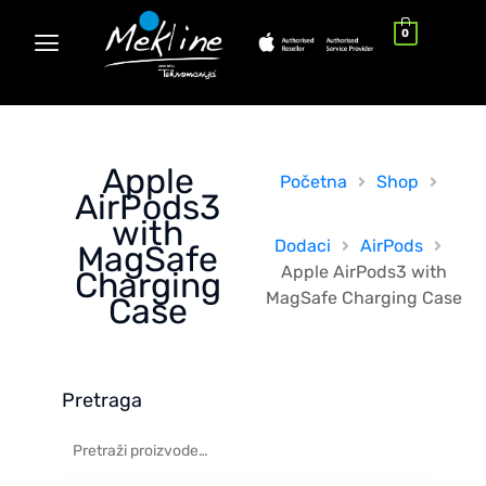
0
Apple
Početna
Shop
AirPods3
with
Dodaci
AirPods
MagSafe
Apple AirPods3 with
Charging
MagSafe Charging Case
Case
Pretraga