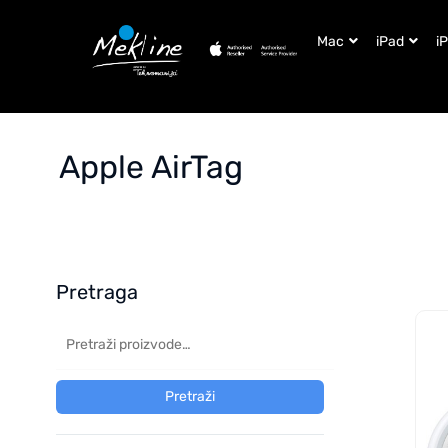
Mac
iPad
i
Apple AirTag
Pretraga
Pretraži