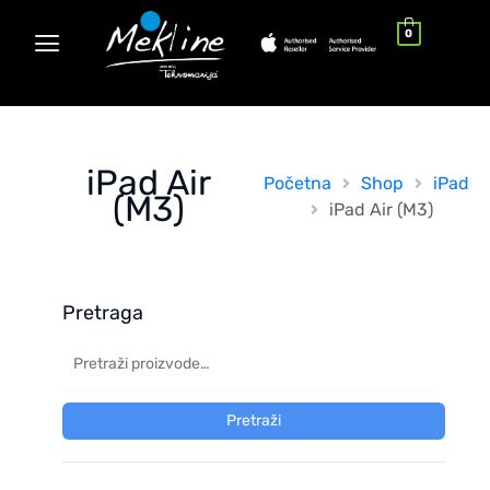
0
iPad Air
Početna
Shop
iPad
(M3)
iPad Air (M3)
Pretraga
Pretraži