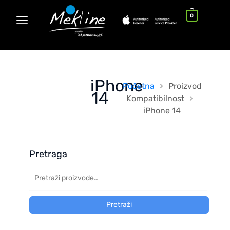
0
iPhone
Početna
Proizvod
14
Kompatibilnost
iPhone 14
Pretraga
Pretraži