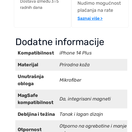
Dostava između 3 i 5
Nudimo mogućnost
radnih dana
plaćanja na rate
Saznaj više >
Dodatne informacije
Kompatibilnost
iPhone 14 Plus
Materijal
Prirodna koža
Unutrašnja
Mikrofiber
obloga
MagSafe
Da, integrisani magneti
kompatibilnost
Debljina i težina
Tanak i lagan dizajn
Otporno na ogrebotine i manje
Otpornost