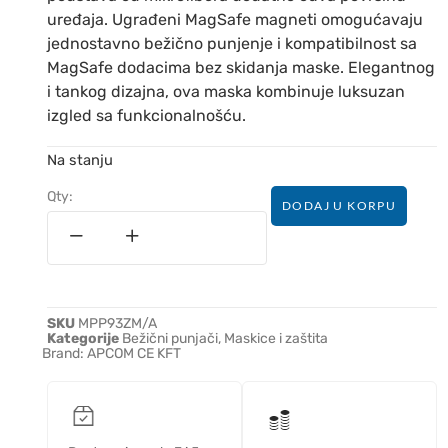
uređaja. Ugrađeni MagSafe magneti omogućavaju
jednostavno bežično punjenje i kompatibilnost sa
MagSafe dodacima bez skidanja maske. Elegantnog
i tankog dizajna, ova maska kombinuje luksuzan
izgled sa funkcionalnošću.
Na stanju
Qty:
DODAJ U KORPU
SKU
MPP93ZM/A
Kategorije
Bežični punjači
,
Maskice i zaštita
Brand:
APCOM CE KFT