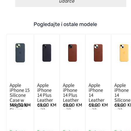
udarce
Pogledajte i ostale modele
Apple
Apple
Apple
Apple
Apple
iPhone 15
iPhone
iPhone
iPhone
iPhone
Silicone
14 Plus
14 Plus
14
14
Case w
Leather
Leather
Leather
Silicone
MagSafe –
Case
Case
Case
Case
149,00
KM
69,00
KM
69,00
KM
69,00
KM
69,00
K
Storm
with
with
with
with
Blue
MagSafe
MagSafe
MagSafe
MagSaf
– Ink
– Umber
– Umber
–
Sunglo