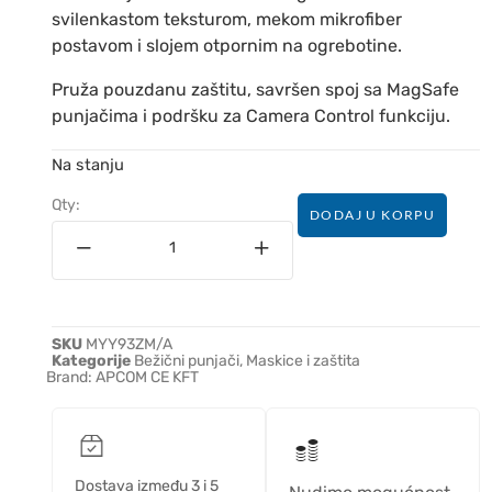
svilenkastom teksturom, mekom mikrofiber
postavom i slojem otpornim na ogrebotine.
Pruža pouzdanu zaštitu, savršen spoj sa MagSafe
punjačima i podršku za Camera Control funkciju.
Na stanju
Qty:
DODAJ U KORPU
SKU
MYY93ZM/A
Kategorije
Bežični punjači
,
Maskice i zaštita
Brand:
APCOM CE KFT
Dostava između 3 i 5