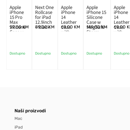
Apple
Next One
Apple
Apple
Apple
iPhone
Rollcase
iPhone
iPhone 15
iPhone
15 Pro
for iPad
14
Silicone
14
Max
12.9inch
Leather
Case w
Leather
Silicone
– Black
Case
MagSafe –
Case
99,00
KM
89,00
KM
69,00
KM
149,00
KM
69,00
K
Case w
with
Storm
with
MagSafe
MagSafe
Blue
MagSaf
– Black
–
– Forest
Midnight
Green
Dostupno
Dostupno
Dostupno
Dostupno
Dostupno
Naši proizvodi
Mac
iPad