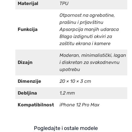
Materijal
TPU
Otpornost na ogrebotine,
prašinu i prljavštinu
Funkcija
Apsorpcija manjih udaraca
Blago izdignuti okviri za
zaštitu ekrana i kamere
Moderan, minimalistički, lagan
Dizajn
i diskretan za svakodnevnu
upotrebu
Dimenzije
20 × 10 × 3 cm
Debljina
1,2 mm
Kompatibilnost
iPhone 12 Pro Max
Pogledajte i ostale modele