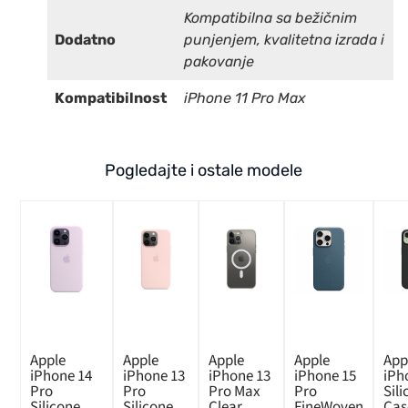
Kompatibilna sa bežičnim
Dodatno
punjenjem, kvalitetna izrada i
pakovanje
Kompatibilnost
iPhone 11 Pro Max
Pogledajte i ostale modele
Apple
Apple
Apple
Apple
App
iPhone 14
iPhone 13
iPhone 13
iPhone 15
iPh
Pro
Pro
Pro Max
Pro
Sil
Silicone
Silicone
Clear
FineWoven
Cas