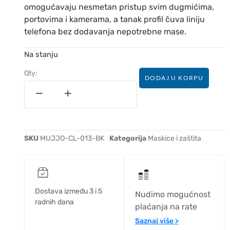
omogućavaju nesmetan pristup svim dugmićima,
portovima i kamerama, a tanak profil čuva liniju
telefona bez dodavanja nepotrebne mase.
Na stanju
Qty:
DODAJ U KORPU
SKU
MUJJO-CL-013-BK
Kategorija
Maskice i zaštita
Dostava između 3 i 5
Nudimo mogućnost
radnih dana
plaćanja na rate
Saznaj više >