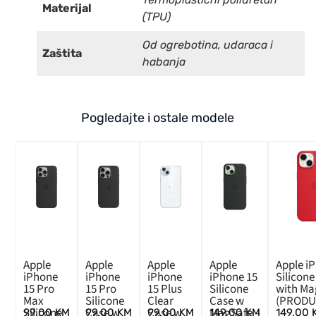
Materijal
(TPU)
Od ogrebotina, udaraca i
Zaštita
habanja
Pogledajte i ostale modele
Apple
Apple
Apple
Apple
Apple i
iPhone
iPhone
iPhone
iPhone 15
Silicone
15 Pro
15 Pro
15 Plus
Silicone
with Ma
Max
Silicone
Clear
Case w
(PRODU
Silicone
Case w
Case w
MagSafe –
99,00
KM
99,00
KM
99,00
KM
149,00
KM
149,00