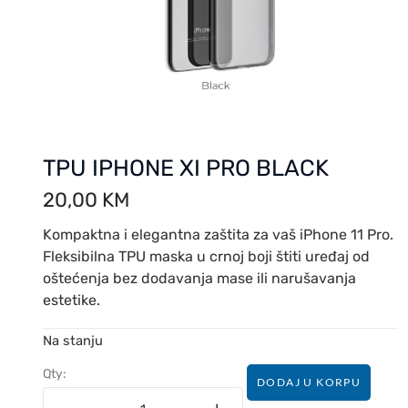
TPU IPHONE XI PRO BLACK
20,00
KM
Kompaktna i elegantna zaštita za vaš iPhone 11 Pro.
Fleksibilna TPU maska u crnoj boji štiti uređaj od
oštećenja bez dodavanja mase ili narušavanja
estetike.
Na stanju
Qty:
DODAJ U KORPU