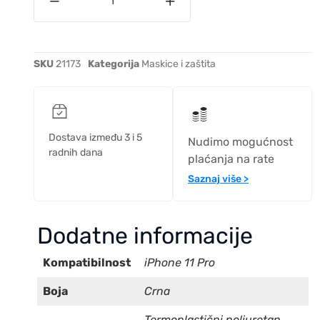
SKU
21173
Kategorija
Maskice i zaštita
Dostava između 3 i 5
Nudimo mogućnost
radnih dana
plaćanja na rate
Saznaj više >
Dodatne informacije
Kompatibilnost
iPhone 11 Pro
Boja
Crna
Termoplastični poliuretan