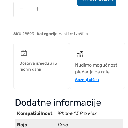
DODAJ U KORPU
SKU
28593
Kategorija
Maskice i zaštita
Dostava između 3 i 5
Nudimo mogućnost
radnih dana
plaćanja na rate
Saznaj više >
Dodatne informacije
Kompatibilnost
iPhone 13 Pro Max
Boja
Crna