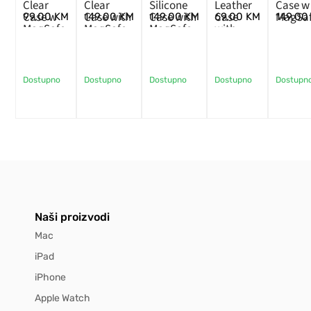
Clear
Clear
Silicone
Leather
Case w
Case w
Case with
Case with
Case
MagSa
99,00
KM
149,00
KM
149,00
KM
69,00
KM
149,0
MagSafe
MagSafe
MagSafe –
with
Chalk
MagSafe
Pink
–
Midnight
Dostupno
Dostupno
Dostupno
Dostupno
Dostupn
Naši proizvodi
Mac
iPad
iPhone
Apple Watch