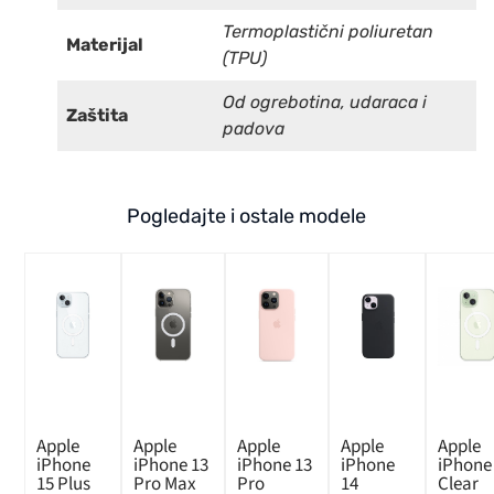
Termoplastični poliuretan
Materijal
(TPU)
Od ogrebotina, udaraca i
Zaštita
padova
Pogledajte i ostale modele
Apple
Apple
Apple
Apple
Apple
iPhone
iPhone 13
iPhone 13
iPhone
iPhone
15 Plus
Pro Max
Pro
14
Clear