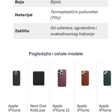
Boja
Bijela
Termoplastični poliuretan
Materijal
(TPU)
Od udaraca, ogrebotina i
Zaštita
svakodnevnog habanja
Pogledajte i ostale modele
Apple
Next One
Apple
Apple
Apple
iPhone
Rollcase
iPhone 15
iPhone
iPhone