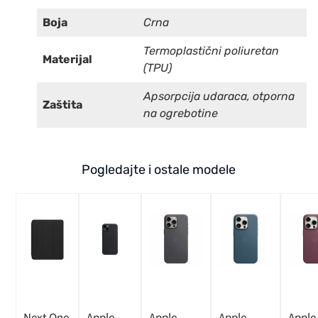
Boja
Crna
Termoplastični poliuretan
Materijal
(TPU)
Apsorpcija udaraca, otporna
Zaštita
na ogrebotine
Pogledajte i ostale modele
Next One
Apple
Apple
Apple
Apple