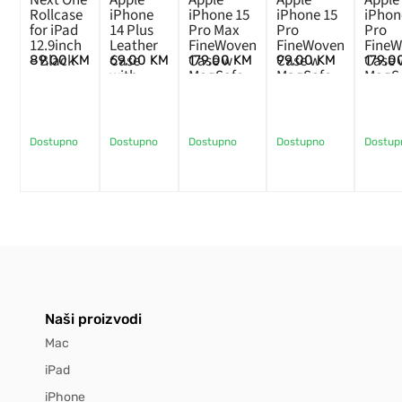
Rollcase
iPhone
iPhone 15
iPhone 15
iPhon
for iPad
14 Plus
Pro Max
Pro
Pro
12.9inch
Leather
FineWoven
FineWoven
Fine
– Black
Case
Case w
Case w
Case 
89,00
KM
69,00
KM
179,00
KM
99,00
KM
179,0
with
MagSafe –
MagSafe –
MagSa
MagSafe
Black
Pacific
Mulbe
–
Blue
Midnight
Dostupno
Dostupno
Dostupno
Dostupno
Dostup
Naši proizvodi
Mac
iPad
iPhone