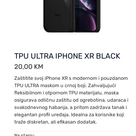
TPU ULTRA IPHONE XR BLACK
20,00
KM
Zaštitite svoj iPhone XR s modernom i pouzdanom
TPU ULTRA maskom u crnoj boji. Zahvaljujući
fleksibilnom i otpornom TPU materijalu, maska
osigurava odličnu zaštitu od ogrebotina, udaraca i
svakodnevnog habanja, a pritom zadržava tanak i
elegantan profil uređaja. Idealna za korisnike koji
traže diskretan, ali efikasan dodatak.
Na stanju