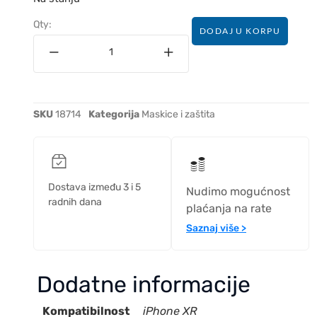
Qty:
DODAJ U KORPU
SKU
18714
Kategorija
Maskice i zaštita
Dostava između 3 i 5
Nudimo mogućnost
radnih dana
plaćanja na rate
Saznaj više >
Dodatne informacije
Kompatibilnost
iPhone XR