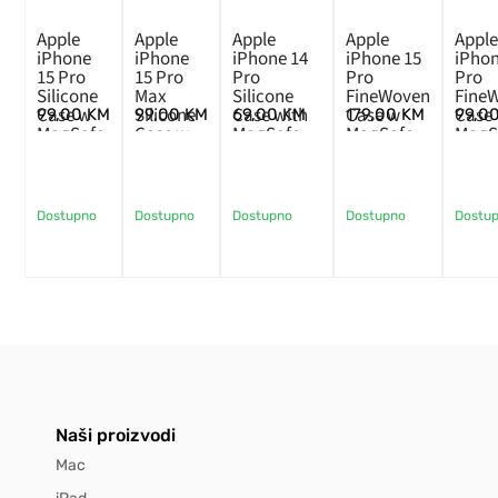
Apple
Apple
Apple
Apple
Appl
iPhone
iPhone
iPhone 14
iPhone 15
iPhon
15 Pro
15 Pro
Pro
Pro
Pro
Silicone
Max
Silicone
FineWoven
Fine
Case w
Silicone
Case with
Case w
Case
99,00
KM
99,00
KM
69,00
KM
179,00
KM
99,0
MagSafe
Case w
MagSafe –
MagSafe –
MagS
– Black
MagSafe
Lilac
Mulberry
Pacif
– Black
(SEASONAL
Blue
2022 Fall)
Dostupno
Dostupno
Dostupno
Dostupno
Dostu
Naši proizvodi
Mac