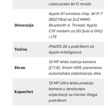
videa preko Wi‑Fi mreže
Apple N1 wireless chip, Wi‑Fi 7
(802.11be) sa 2×2 MIMO,
Dimenzije
Bluetooth 6, Thread; Apple
C1X modem za 5G (sub‑6 GHz)
i LTE
iPadOS 26 s podrškom za
Težina
Apple Intelligence
12 MP Wide zadnja kamera
Ekran
(ƒ/1.8), Smart HDR, panorama,
automatska stabilizacija slike
12 MP Ultra Wide prednja
kamera u landscape
Kapacitet
orijentaciji sa Center Stage
podrškom