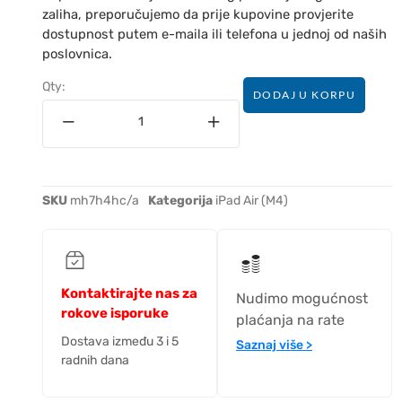
zaliha, preporučujemo da prije kupovine provjerite
dostupnost putem e-maila ili telefona u jednoj od naših
poslovnica.
Qty:
DODAJ U KORPU
SKU
mh7h4hc/a
Kategorija
iPad Air (M4)
Kontaktirajte nas za
Nudimo mogućnost
rokove isporuke
plaćanja na rate
Dostava između 3 i 5
Saznaj više >
radnih dana