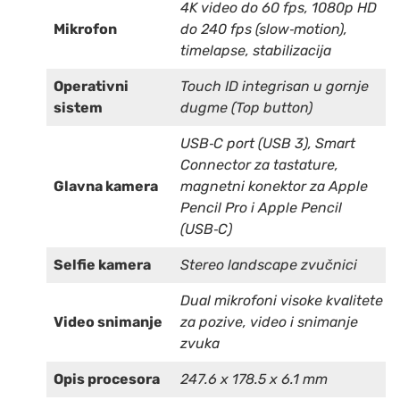
4K video do 60 fps, 1080p HD
Mikrofon
do 240 fps (slow‑motion),
timelapse, stabilizacija
Operativni
Touch ID integrisan u gornje
sistem
dugme (Top button)
USB‑C port (USB 3), Smart
Connector za tastature,
Glavna kamera
magnetni konektor za Apple
Pencil Pro i Apple Pencil
(USB‑C)
Selfie kamera
Stereo landscape zvučnici
Dual mikrofoni visoke kvalitete
Video snimanje
za pozive, video i snimanje
zvuka
Opis procesora
247.6 x 178.5 x 6.1 mm