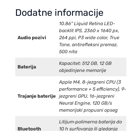
Dodatne informacije
10.86" Liquid Retina LED-
backlit IPS, 2360 x 1640 px,
Audio pozivi
264 ppi, P3 wide color, True
Tone, antirefleksni premaz,
500 nita
Kapacitet: 512 GB, 12 GB
Baterija
objedinjene memorije
Apple M4, 8-jezgreni CPU (3
performance + 5 efficiency), 9-
Trajanje baterije
jezgreni GPU, 16-jezgreni
Neural Engine, 120 GB/s
memorijski propusni opseg
Litijum‑polimerna baterija do
Bluetooth
10 h surfovanja ili gledanja