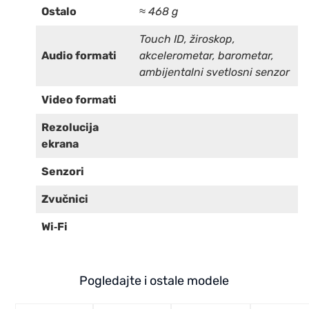
Ostalo
≈ 468 g
Touch ID, žiroskop,
Audio formati
akcelerometar, barometar,
ambijentalni svetlosni senzor
Video formati
Rezolucija
ekrana
Senzori
Zvučnici
Wi‑Fi
Pogledajte i ostale modele