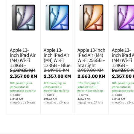
Apple 13-
Apple 13-
Apple 13-inch
Apple 13-
inch iPad Air
inch iPad Air
iPad Air (M4)
inch iPad A
(M4) Wi-Fi
(M4) Wi-Fi
Wi-Fi 256GB –
(M4) Wi-Fi
128GB –
128GB – Blue
Starlight
128GB –
Space Grey
Purple
2.619,00
KM
2.619,00
KM
2.959,00
KM
2.619,00
2.357,00
KM
2.357,00
KM
2.663,00
KM
2.357,00
10% povoljnije za
10% povoljnije za
10% povoljnije za
10% povoljnije z
jednokratno ili
jednokratno ili
jednokratno ili
jednokratno ili
gotovinsko plaćanje
gotovinsko plaćanje
gotovinsko plaćanje
gotovinsko plaća
ili samo
ili samo
ili samo
ili samo
109,13 KM
109,13 KM
123,29 KM
109,13 KM
mjesečno uz 24 rate
mjesečno uz 24 rate
mjesečno uz 24 rate
mjesečno uz 24 r