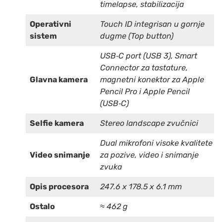
timelapse, stabilizacija
Operativni
Touch ID integrisan u gornje
sistem
dugme (Top button)
USB‑C port (USB 3), Smart
Connector za tastature,
Glavna kamera
magnetni konektor za Apple
Pencil Pro i Apple Pencil
(USB‑C)
Selfie kamera
Stereo landscape zvučnici
Dual mikrofoni visoke kvalitete
Video snimanje
za pozive, video i snimanje
zvuka
Opis procesora
247.6 x 178.5 x 6.1 mm
Ostalo
≈ 462 g