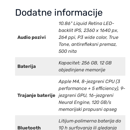
Dodatne informacije
10.86" Liquid Retina LED-
backlit IPS, 2360 x 1640 px,
Audio pozivi
264 ppi, P3 wide color, True
Tone, antirefleksni premaz,
500 nita
Kapacitet: 256 GB, 12 GB
Baterija
objedinjene memorije
Apple M4, 8-jezgreni CPU (3
performance + 5 efficiency), 9-
Trajanje baterije
jezgreni GPU, 16-jezgreni
Neural Engine, 120 GB/s
memorijski propusni opseg
Litijum‑polimerna baterija do
Bluetooth
10 h surfovanja ili gledanja