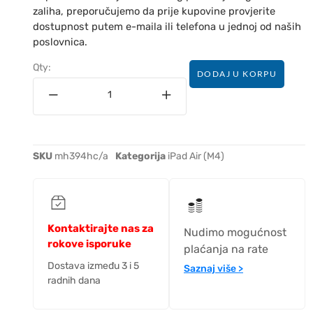
zaliha, preporučujemo da prije kupovine provjerite
dostupnost putem e-maila ili telefona u jednoj od naših
poslovnica.
Qty:
DODAJ U KORPU
SKU
mh394hc/a
Kategorija
iPad Air (M4)
Kontaktirajte nas za
Nudimo mogućnost
rokove isporuke
plaćanja na rate
Dostava između 3 i 5
Saznaj više >
radnih dana