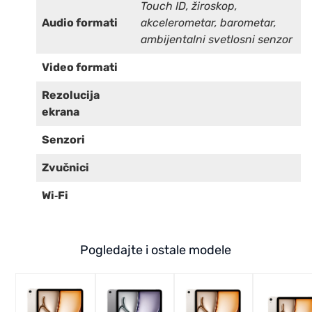
Touch ID, žiroskop,
Audio formati
akcelerometar, barometar,
ambijentalni svetlosni senzor
Video formati
Rezolucija
ekrana
Senzori
Zvučnici
Wi‑Fi
Pogledajte i ostale modele