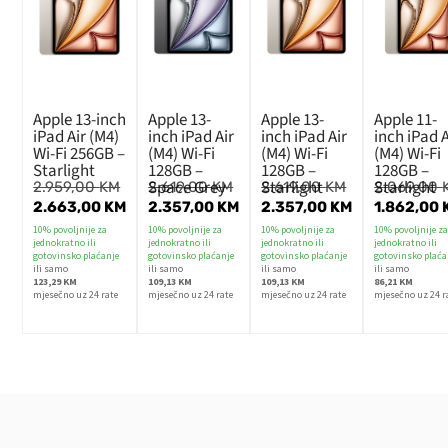
Apple 13-inch
Apple 13-
Apple 13-
Apple 11-
iPad Air (M4)
inch iPad Air
inch iPad Air
inch iPad A
Wi-Fi 256GB –
(M4) Wi-Fi
(M4) Wi-Fi
(M4) Wi-Fi
Starlight
128GB –
128GB –
128GB –
Space Grey
Starlight
Starlight
2.959,00
KM
2.619,00
KM
2.619,00
KM
2.069,00
2.663,00
KM
2.357,00
KM
2.357,00
KM
1.862,00
10% povoljnije za
10% povoljnije za
10% povoljnije za
10% povoljnije z
jednokratno ili
jednokratno ili
jednokratno ili
jednokratno ili
gotovinsko plaćanje
gotovinsko plaćanje
gotovinsko plaćanje
gotovinsko plaća
ili samo
ili samo
ili samo
ili samo
123,29 KM
109,13 KM
109,13 KM
86,21 KM
mjesečno uz 24 rate
mjesečno uz 24 rate
mjesečno uz 24 rate
mjesečno uz 24 r