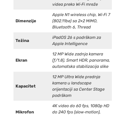
videa preko Wi‑Fi mreže
Apple N1 wireless chip, Wi‑Fi 7
Dimenzije
(802.11be) sa 2×2 MIMO,
Bluetooth 6, Thread
iPadOS 26 s podrškom za
Težina
Apple Intelligence
12 MP Wide zadnja kamera
Ekran
(ƒ/1.8), Smart HDR, panorama,
automatska stabilizacija slike
12 MP Ultra Wide prednja
kamera u landscape
Kapacitet
orijentaciji sa Center Stage
podrškom
4K video do 60 fps, 1080p HD
Mikrofon
do 240 fps (slow‑motion),