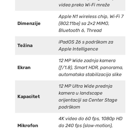
videa preko Wi‑Fi mreže
Apple N1 wireless chip, Wi‑Fi 7
Dimenzije
(802.11be) sa 2×2 MIMO,
Bluetooth 6, Thread
iPadOS 26 s podrškom za
Težina
Apple Intelligence
12 MP Wide zadnja kamera
Ekran
(ƒ/1.8), Smart HDR, panorama,
automatska stabilizacija slike
12 MP Ultra Wide prednja
kamera u landscape
Kapacitet
orijentaciji sa Center Stage
podrškom
4K video do 60 fps, 1080p HD
Mikrofon
do 240 fps (slow‑motion),