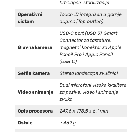
timelapse, stabilizacija
Operativni
Touch ID integrisan u gornje
sistem
dugme (Top button)
USB‑C port (USB 3), Smart
Connector za tastature,
Glavna kamera
magnetni konektor za Apple
Pencil Pro i Apple Pencil
(USB‑C)
Selfie kamera
Stereo landscape zvučnici
Dual mikrofoni visoke kvalitete
Video snimanje
za pozive, video i snimanje
zvuka
Opis procesora
247.6 x 178.5 x 6.1 mm
Ostalo
≈ 462 g