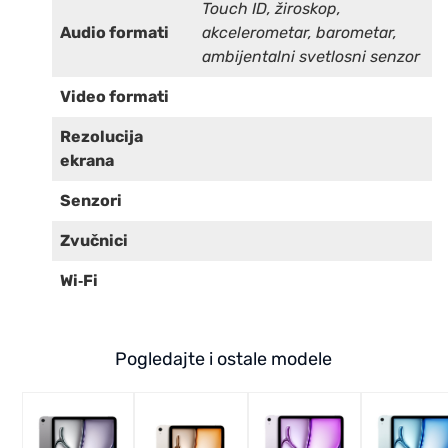
Touch ID, žiroskop,
Audio formati
akcelerometar, barometar,
ambijentalni svetlosni senzor
Video formati
Rezolucija
ekrana
Senzori
Zvučnici
Wi‑Fi
Pogledajte i ostale modele