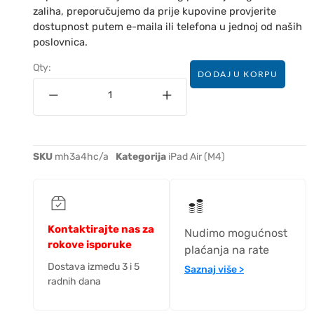
zaliha, preporučujemo da prije kupovine provjerite
dostupnost putem e-maila ili telefona u jednoj od naših
poslovnica.
Qty:
DODAJ U KORPU
SKU
mh3a4hc/a
Kategorija
iPad Air (M4)
Kontaktirajte nas za
Nudimo mogućnost
rokove isporuke
plaćanja na rate
Dostava između 3 i 5
Saznaj više >
radnih dana