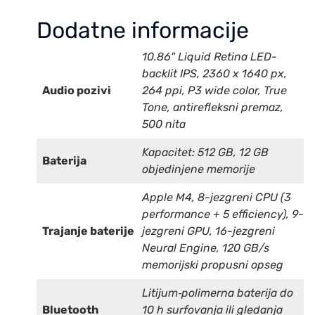
Dodatne informacije
10.86" Liquid Retina LED-
backlit IPS, 2360 x 1640 px,
Audio pozivi
264 ppi, P3 wide color, True
Tone, antirefleksni premaz,
500 nita
Kapacitet: 512 GB, 12 GB
Baterija
objedinjene memorije
Apple M4, 8-jezgreni CPU (3
performance + 5 efficiency), 9-
Trajanje baterije
jezgreni GPU, 16-jezgreni
Neural Engine, 120 GB/s
memorijski propusni opseg
Litijum‑polimerna baterija do
Bluetooth
10 h surfovanja ili gledanja