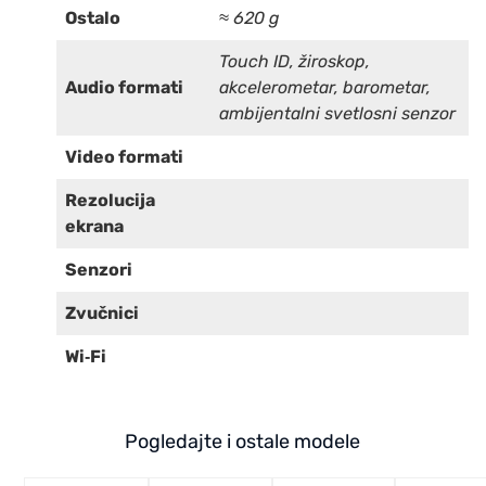
Ostalo
≈ 620 g
Touch ID, žiroskop,
Audio formati
akcelerometar, barometar,
ambijentalni svetlosni senzor
Video formati
Rezolucija
ekrana
Senzori
Zvučnici
Wi‑Fi
Pogledajte i ostale modele