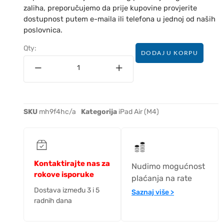
zaliha, preporučujemo da prije kupovine provjerite
dostupnost putem e-maila ili telefona u jednoj od naših
poslovnica.
Qty:
DODAJ U KORPU
SKU
mh9f4hc/a
Kategorija
iPad Air (M4)
Kontaktirajte nas za
Nudimo mogućnost
rokove isporuke
plaćanja na rate
Dostava između 3 i 5
Saznaj više >
radnih dana