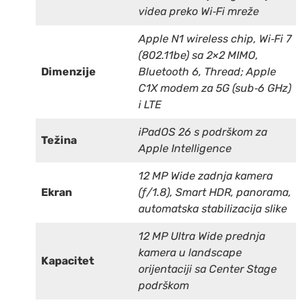
videa preko Wi‑Fi mreže
Apple N1 wireless chip, Wi‑Fi 7
(802.11be) sa 2×2 MIMO,
Dimenzije
Bluetooth 6, Thread; Apple
C1X modem za 5G (sub‑6 GHz)
i LTE
iPadOS 26 s podrškom za
Težina
Apple Intelligence
12 MP Wide zadnja kamera
Ekran
(ƒ/1.8), Smart HDR, panorama,
automatska stabilizacija slike
12 MP Ultra Wide prednja
kamera u landscape
Kapacitet
orijentaciji sa Center Stage
podrškom