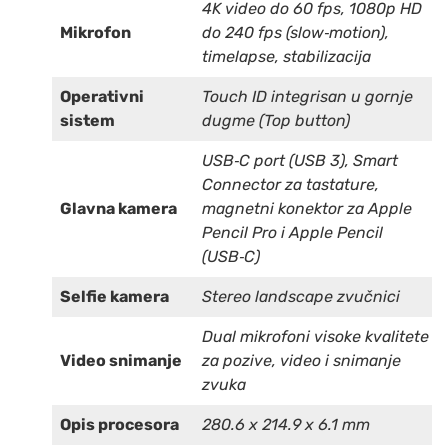
4K video do 60 fps, 1080p HD
Mikrofon
do 240 fps (slow‑motion),
timelapse, stabilizacija
Operativni
Touch ID integrisan u gornje
sistem
dugme (Top button)
USB‑C port (USB 3), Smart
Connector za tastature,
Glavna kamera
magnetni konektor za Apple
Pencil Pro i Apple Pencil
(USB‑C)
Selfie kamera
Stereo landscape zvučnici
Dual mikrofoni visoke kvalitete
Video snimanje
za pozive, video i snimanje
zvuka
Opis procesora
280.6 x 214.9 x 6.1 mm