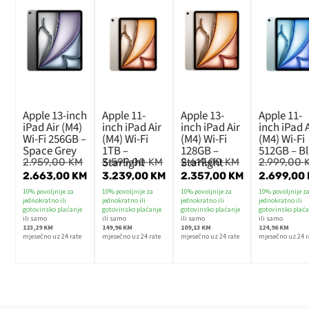
Apple 13-inch
Apple 11-
Apple 13-
Apple 11-
iPad Air (M4)
inch iPad Air
inch iPad Air
inch iPad 
Wi-Fi 256GB –
(M4) Wi-Fi
(M4) Wi-Fi
(M4) Wi-Fi
Space Grey
1TB –
128GB –
512GB – B
Starlight
Starlight
2.959,00
KM
3.599,00
KM
2.619,00
KM
2.999,00
2.663,00
KM
3.239,00
KM
2.357,00
KM
2.699,00
10% povoljnije za
10% povoljnije za
10% povoljnije za
10% povoljnije z
jednokratno ili
jednokratno ili
jednokratno ili
jednokratno ili
gotovinsko plaćanje
gotovinsko plaćanje
gotovinsko plaćanje
gotovinsko plaća
ili samo
ili samo
ili samo
ili samo
123,29 KM
149,96 KM
109,13 KM
124,96 KM
mjesečno uz 24 rate
mjesečno uz 24 rate
mjesečno uz 24 rate
mjesečno uz 24 r