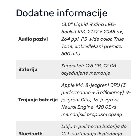
Dodatne informacije
13.0" Liquid Retina LED-
backlit IPS, 2732 x 2048 px,
Audio pozivi
264 ppi, P3 wide color, True
Tone, antirefleksni premaz,
500 nita
Kapacitet: 128 GB, 12 GB
Baterija
objedinjene memorije
Apple M4, 8-jezgreni CPU (3
performance + 5 efficiency), 9-
Trajanje baterije
jezgreni GPU, 16-jezgreni
Neural Engine, 120 GB/s
memorijski propusni opseg
Litijum‑polimerna baterija do
Bluetooth
10 h surfovanja ili gledanja