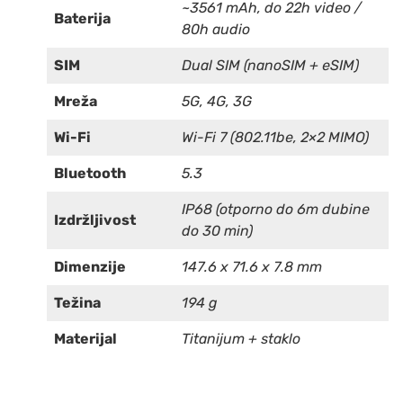
~3561 mAh, do 22h video /
Baterija
80h audio
SIM
Dual SIM (nanoSIM + eSIM)
Mreža
5G, 4G, 3G
Wi-Fi
Wi-Fi 7 (802.11be, 2×2 MIMO)
Bluetooth
5.3
IP68 (otporno do 6m dubine
Izdržljivost
do 30 min)
Dimenzije
147.6 x 71.6 x 7.8 mm
Težina
194 g
Materijal
Titanijum + staklo