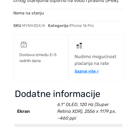
crnog titanijuma otporno na vodu i prašinu (IP68).
Nema na stanju
SKU
MYNH3SX/A
Kategorija
iPhone 16 Pro
Dostava između 3 i 5
Nudimo mogućnost
radnih dana
plaćanja na rate
Saznaj više >
Dodatne informacije
6.1" OLED, 120 Hz (Super
Ekran
Retina XDR), 2556 x 1179 px,
~460 ppi