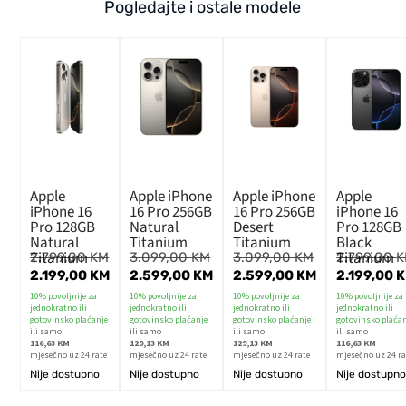
Pogledajte i ostale modele
Apple
Apple iPhone
Apple iPhone
Apple
iPhone 16
16 Pro 256GB
16 Pro 256GB
iPhone 16
Pro 128GB
Natural
Desert
Pro 128GB
Natural
Titanium
Titanium
Black
Titanium
Titanium
2.799,00
KM
3.099,00
KM
3.099,00
KM
2.799,00
K
2.199,00
KM
2.599,00
KM
2.599,00
KM
2.199,00
10% povoljnije za
10% povoljnije za
10% povoljnije za
10% povoljnije za
jednokratno ili
jednokratno ili
jednokratno ili
jednokratno ili
gotovinsko plaćanje
gotovinsko plaćanje
gotovinsko plaćanje
gotovinsko plaća
ili samo
ili samo
ili samo
ili samo
116,63 KM
129,13 KM
129,13 KM
116,63 KM
mjesečno uz 24 rate
mjesečno uz 24 rate
mjesečno uz 24 rate
mjesečno uz 24 ra
Nije dostupno
Nije dostupno
Nije dostupno
Nije dostupn