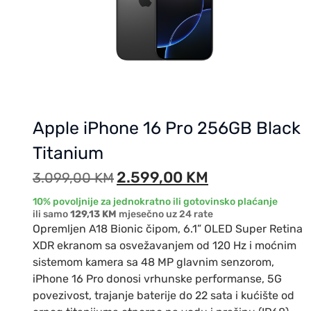
Apple iPhone 16 Pro 256GB Black
Titanium
2.599,00
KM
3.099,00
KM
10% povoljnije za jednokratno ili gotovinsko plaćanje
ili samo
129,13 KM
mjesečno uz 24 rate
Opremljen A18 Bionic čipom, 6.1” OLED Super Retina
XDR ekranom sa osvežavanjem od 120 Hz i moćnim
sistemom kamera sa 48 MP glavnim senzorom,
iPhone 16 Pro donosi vrhunske performanse, 5G
povezivost, trajanje baterije do 22 sata i kućište od