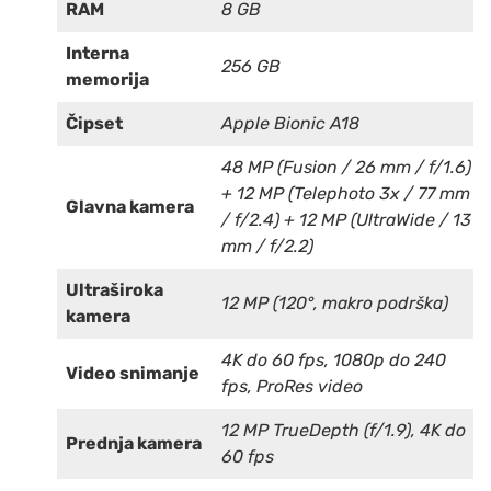
RAM
8 GB
Interna
256 GB
memorija
Čipset
Apple Bionic A18
48 MP (Fusion / 26 mm / f/1.6)
+ 12 MP (Telephoto 3x / 77 mm
Glavna kamera
/ f/2.4) + 12 MP (UltraWide / 13
mm / f/2.2)
Ultraširoka
12 MP (120°, makro podrška)
kamera
4K do 60 fps, 1080p do 240
Video snimanje
fps, ProRes video
12 MP TrueDepth (f/1.9), 4K do
Prednja kamera
60 fps