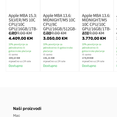
Apple MBA 15.3:
Apple MBA 13.6:
Apple MBA 13.6:
SILVER/M5 10C
MIDNIGHT/M5 10C
MIDNIGHT/M5
CPU/10C
CPU/8C
10C CPU/10C
GPU/16GB/1TB-
GPU/16GB/512GB-
GPU/16GB/1TB-
CRO
CRO
ZEE
4.899,00
KM
3.389,00
KM
4.189,00
KM
4.409,00
KM
3.050,00
KM
3.770,00
KM
10% povoljnije za
10% povoljnije za
10% povoljnije za
jednokratno ili
jednokratno ili gotovinsko
jednokratno ili
gotovinsko plaćanje
plaćanje
gotovinsko plaćanje
ili samo
ili samo
ili samo
204,13 KM
141,21 KM
174,54 KM
mjesečno uz 24 rate
mjesečno uz 24 rate
mjesečno uz 24 rate
Dostupno
Dostupno
Dostupno
Naši proizvodi
Mac