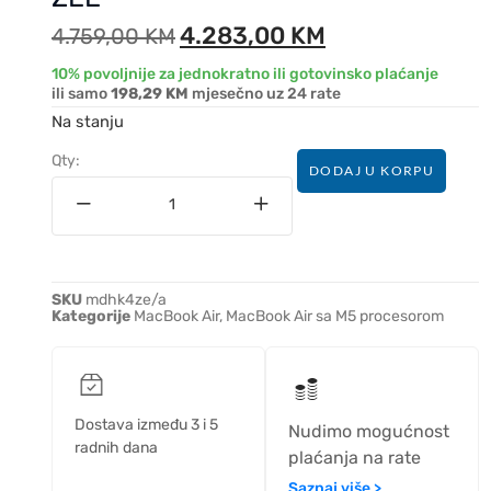
4.283,00
KM
4.759,00
KM
10% povoljnije za jednokratno ili gotovinsko plaćanje
ili samo
198,29 KM
mjesečno uz 24 rate
Na stanju
Qty:
DODAJ U KORPU
SKU
mdhk4ze/a
Kategorije
MacBook Air
,
MacBook Air sa M5 procesorom
Dostava između 3 i 5
Nudimo mogućnost
radnih dana
plaćanja na rate
Saznaj više >