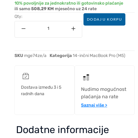
10% povoljnije za jednokratno ili gotovinsko plaćanje
ili samo
508,29 KM
mjesečno uz 24 rate
Qty:
DODAJ U KORPU
SKU
mge74ze/a
Kategorija
14-inčni MacBook Pro (M5)
Dostava između 3 i 5
Nudimo mogućnost
radnih dana
plaćanja na rate
Saznaj više >
Dodatne informacije