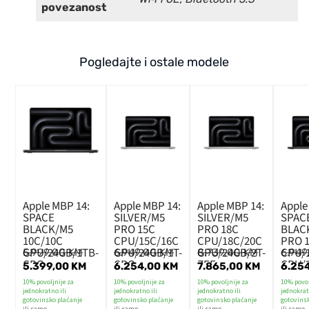
povezanost
Pogledajte i ostale modele
Apple MBP 14:
Apple MBP 14:
Apple MBP 14:
Apple
SPACE
SILVER/M5
SILVER/M5
SPAC
BLACK/M5
PRO 15C
PRO 18C
BLAC
10C/10C
CPU/15C/16C
CPU/18C/20C
PRO 
GPU/24GB/1TB-
GPU/24GB/1T-
GPU/24GB/2T-
CPU/
5.999,00
KM
6.949,00
KM
8.739,00
KM
6.94
CRO
CRO
ZEE
GPU/
5.399,00
KM
6.254,00
KM
7.865,00
KM
6.25
CRO
10% povoljnije za
10% povoljnije za
10% povoljnije za
10% povol
jednokratno ili
jednokratno ili
jednokratno ili
jednokrat
gotovinsko plaćanje
gotovinsko plaćanje
gotovinsko plaćanje
gotovins
ili samo
ili samo
ili samo
ili samo