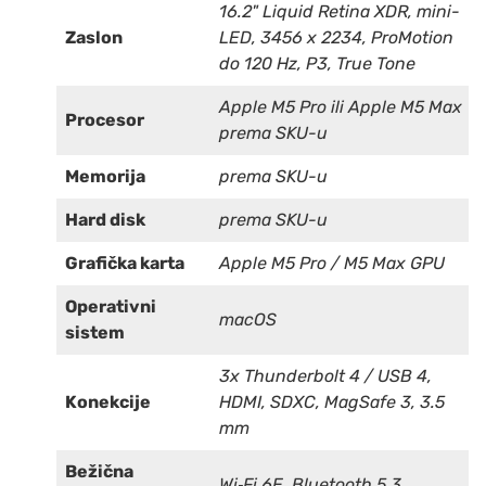
16.2" Liquid Retina XDR, mini-
Zaslon
LED, 3456 x 2234, ProMotion
do 120 Hz, P3, True Tone
Apple M5 Pro ili Apple M5 Max
Procesor
prema SKU-u
Memorija
prema SKU-u
Hard disk
prema SKU-u
Grafička karta
Apple M5 Pro / M5 Max GPU
Operativni
macOS
sistem
3x Thunderbolt 4 / USB 4,
Konekcije
HDMI, SDXC, MagSafe 3, 3.5
mm
Bežična
Wi‑Fi 6E, Bluetooth 5.3