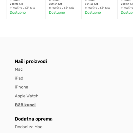
249,96 KM
289,54 KM
364,13 KM
289,54 K
mjesečno uz 24 rate
mjesečno uz 24 rate
mjesečno uz 24 rate
mjesečno 
Dostupno
Dostupno
Dostupno
Dostup
Naši proizvodi
Mac
iPad
iPhone
Apple Watch
B2B kupci
Dodatna oprema
Dodaci za Mac