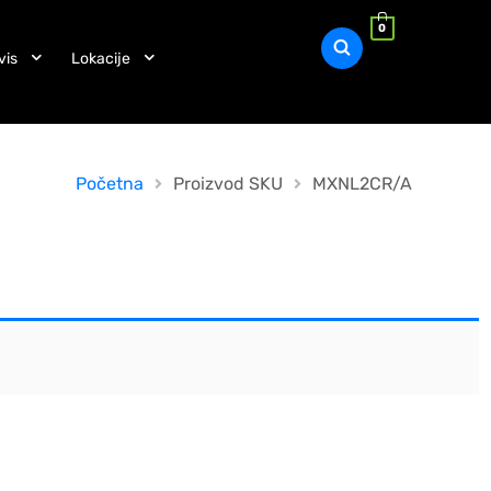
0
vis
Lokacije
Početna
Proizvod SKU
MXNL2CR/A