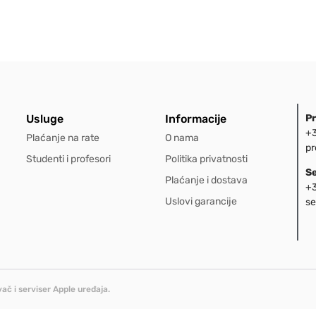
Usluge
Informacije
P
+3
Plaćanje na rate
O nama
pr
Studenti i profesori
Politika privatnosti
S
Plaćanje i dostava
+3
Uslovi garancije
se
ač i serviser Apple uređaja.