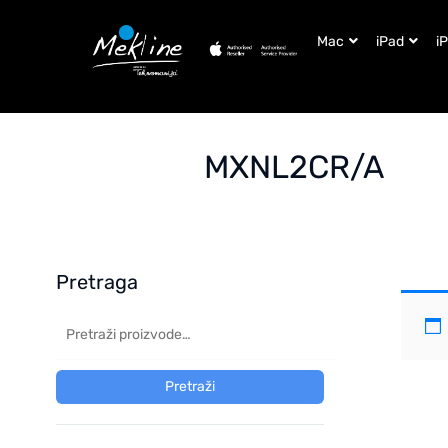
Mac
iPad
i
MXNL2CR/A
Pretraga
Pretraži