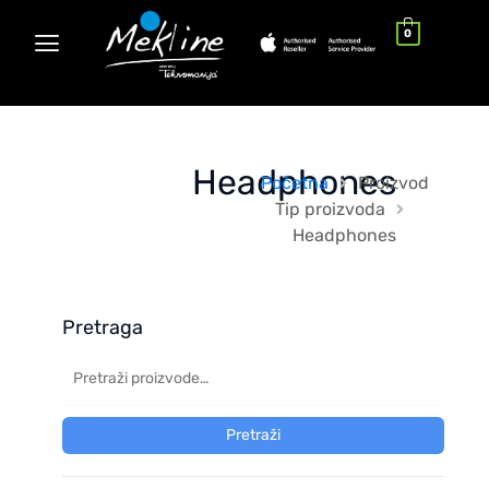
0
Headphones
Početna
Proizvod
Tip proizvoda
Headphones
Pretraga
Pretraži