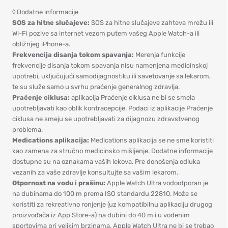
◊ Dodatne informacije
SOS za hitne slučajeve:
SOS za hitne slučajeve zahteva mrežu ili
Wi-Fi pozive sa internet vezom putem vašeg Apple Watch-a ili
obližnjeg iPhone-a.
Frekvencija disanja tokom spavanja:
Merenja funkcije
frekvencije disanja tokom spavanja nisu namenjena medicinskoj
upotrebi, uključujući samodijagnostiku ili savetovanje sa lekarom,
te su služe samo u svrhu praćenje generalnog zdravlja.
Praćenje ciklusa:
aplikacija Praćenje ciklusa ne bi se smela
upotrebljavati kao oblik kontracepcije. Podaci iz aplikacije Praćenje
ciklusa ne smeju se upotrebljavati za dijagnozu zdravstvenog
problema.
Medications aplikacija:
Medications aplikacija se ne sme koristiti
kao zamena za stručno medicinsko mišljenje. Dodatne informacije
dostupne su na oznakama vaših lekova. Pre donošenja odluka
vezanih za vaše zdravlje konsultujte sa vašim lekarom.
Otpornost na vodu i prašinu:
Apple Watch Ultra vodootporan je
na dubinama do 100 m prema ISO standardu 22810. Može se
koristiti za rekreativno ronjenje (uz kompatibilnu aplikaciju drugog
proizvođača iz App Store-a) na dubini do 40 m i u vodenim
sportovima pri velikim brzinama. Apple Watch Ultra ne bi se trebao