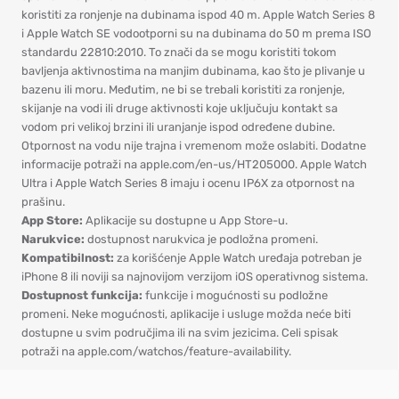
koristiti za ronjenje na dubinama ispod 40 m. Apple Watch Series 8
i Apple Watch SE vodootporni su na dubinama do 50 m prema ISO
standardu 22810:2010. To znači da se mogu koristiti tokom
bavljenja aktivnostima na manjim dubinama, kao što je plivanje u
bazenu ili moru. Međutim, ne bi se trebali koristiti za ronjenje,
skijanje na vodi ili druge aktivnosti koje uključuju kontakt sa
vodom pri velikoj brzini ili uranjanje ispod određene dubine.
Otpornost na vodu nije trajna i vremenom može oslabiti. Dodatne
informacije potraži na
apple.com/en-us/HT205000
. Apple Watch
Ultra i Apple Watch Series 8 imaju i ocenu IP6X za otpornost na
prašinu.
App Store:
Aplikacije su dostupne u App Store-u.
Narukvice:
dostupnost narukvica je podložna promeni.
Kompatibilnost:
za korišćenje Apple Watch uređaja potreban je
iPhone 8 ili noviji sa najnovijom verzijom iOS operativnog sistema.
Dostupnost funkcija:
funkcije i mogućnosti su podložne
promeni. Neke mogućnosti, aplikacije i usluge možda neće biti
dostupne u svim područjima ili na svim jezicima. Celi spisak
potraži na
apple.com/watchos/feature-availability
.