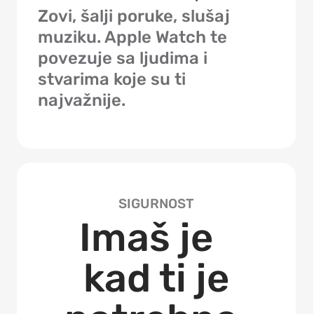
Zovi, šalji poruke, slušaj
muziku. Apple Watch te
povezuje sa ljudima i
stvarima koje su ti
najvažnije.
SIGURNOST
Imaš je
kad ti je