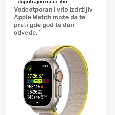
dugotrajnu upotrebu.
Vodootporan i vrlo izdržljiv,
Apple Watch može da te
prati gde god te dan
◊
odvede.