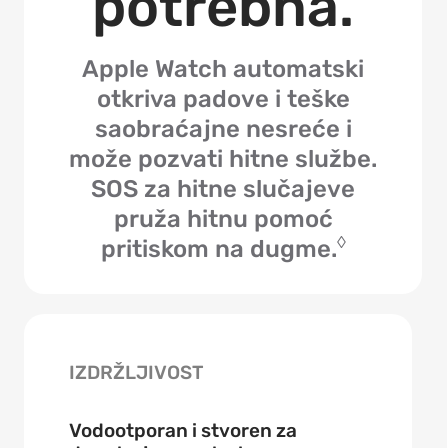
potrebna.
Apple Watch automatski
otkriva padove i teške
saobraćajne nesreće i
može pozvati hitne službe.
SOS za hitne slučajeve
pruža hitnu pomoć
◊
pritiskom na dugme.
IZDRŽLJIVOST
Vodootporan i stvoren za