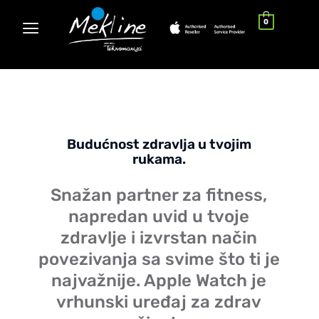
0
Budućnost zdravlja u tvojim
rukama.
Snažan partner za fitness,
napredan uvid u tvoje
zdravlje i izvrstan način
povezivanja sa svime što ti je
najvažnije. Apple Watch je
vrhunski uređaj za zdrav