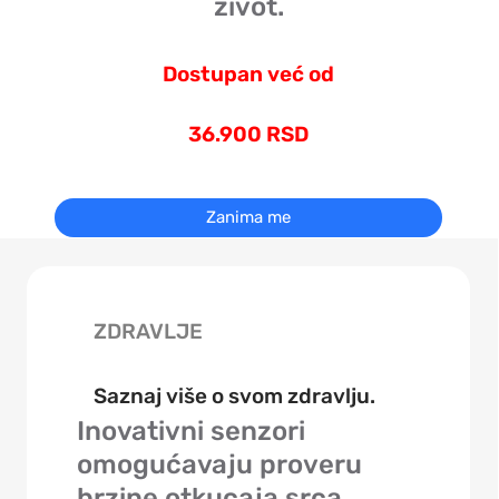
život.
Dostupan već od
36.900 RSD
Zanima me
ZDRAVLJE
Saznaj više o svom zdravlju.
Inovativni senzori
omogućavaju proveru
brzine otkucaja srca,