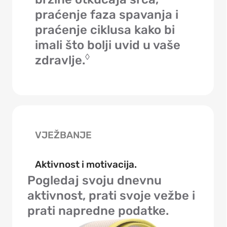
praćenje faza spavanja i
praćenje ciklusa kako bi
imali što bolji uvid u vaše
◊
zdravlje.
VJEŽBANJE
Aktivnost i motivacija.
Pogledaj svoju dnevnu
aktivnost, prati svoje vežbe i
prati napredne podatke.