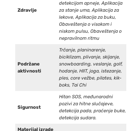
detekcijom apneje, Aplikacija
Zdravlje
za stanje uma, Aplikacija za
lekove, Aplikacija za buku,
Obaveštenja o visokom i
niskom pulsu, Obaveštenja o
nepravilnom ritmu
Trčanje, planinarenje,
biciklizam, plivanje, skijanje,
Podržane
snowboarding, veslanje, golf,
aktivnosti
hodanje, HIIT, joga, istezanje,
ples, core vežbe, pilates, kik-
boks, Tai Chi
Hitan SOS, međunarodni
pozivi za hitne slučajeve,
Sigurnost
detekcija pada, praćenje buke,
detekcija sudara.
Materijal izrade