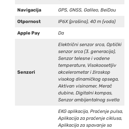
Navigacija
GPS, GNSS, Galileo, BeiDou
Otpornost
IP6X (prašina), 40 m (voda)
Apple Pay
Da
Električni senzor srca, Optički
senzor srca (3. generacija),
Senzor telesne i vodene
temperature, Visokoosetljiv
Senzori
akcelerometar i žiroskop
visokog dinamičkog opsega,
Aktivan visinomer, Merač
dubine, Digitalni kompas,
Senzor ambijentalnog svetla
EKG aplikacija, Praćenje pulsa,
Aplikacija za praćenje ciklusa,
Aplikacija za spavanje sa