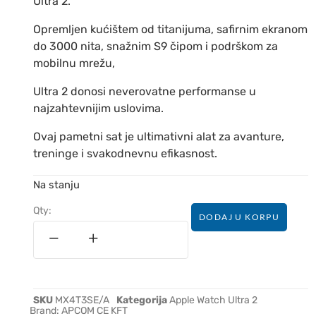
Ultra 2.
Opremljen kućištem od titanijuma, safirnim ekranom
do 3000 nita, snažnim S9 čipom i podrškom za
mobilnu mrežu,
Ultra 2 donosi neverovatne performanse u
najzahtevnijim uslovima.
Ovaj pametni sat je ultimativni alat za avanture,
treninge i svakodnevnu efikasnost.
Na stanju
Qty:
DODAJ U KORPU
SKU
MX4T3SE/A
Kategorija
Apple Watch Ultra 2
Brand:
APCOM CE KFT