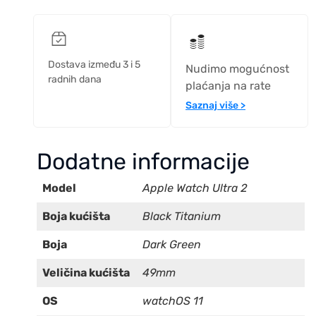
Dostava između 3 i 5
Nudimo mogućnost
radnih dana
plaćanja na rate
Saznaj više >
Dodatne informacije
Model
Apple Watch Ultra 2
Boja kućišta
Black Titanium
Boja
Dark Green
Veličina kućišta
49mm
OS
watchOS 11