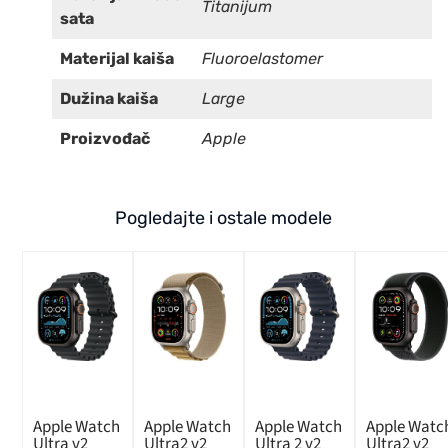
Titanijum
sata
Materijal kaiša
Fluoroelastomer
Dužina kaiša
Large
Proizvođač
Apple
Pogledajte i ostale modele
Apple Watch
Apple Watch
Apple Watch
Apple Watc
Ultra v2
Ultra2 v2
Ultra 2 v2
Ultra2 v2