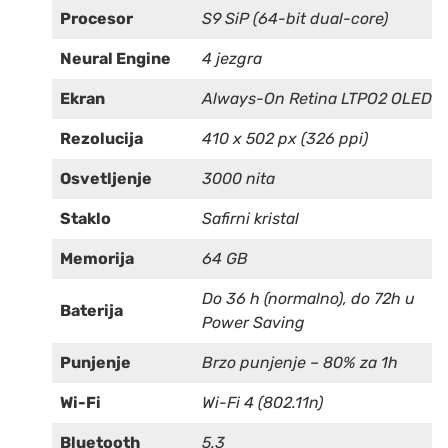
Procesor
S9 SiP (64-bit dual-core)
Neural Engine
4 jezgra
Ekran
Always-On Retina LTPO2 OLED
Rezolucija
410 x 502 px (326 ppi)
Osvetljenje
3000 nita
Staklo
Safirni kristal
Memorija
64 GB
Do 36 h (normalno), do 72h u
Baterija
Power Saving
Punjenje
Brzo punjenje – 80% za 1h
Wi-Fi
Wi-Fi 4 (802.11n)
Bluetooth
5.3