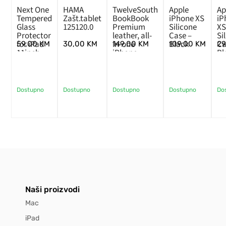
Next One
HAMA
TwelveSouth
Apple
Ap
Tempered
Zašt.tablet
BookBook
iPhone XS
iP
Glass
125120.0
Premium
Silicone
XS
Protector
leather, all-
Case –
Si
for iPad
in-one
Black
Ca
59,00
KM
30,00
KM
149,00
KM
109,00
KM
2
11inch
iPhone
Bl
wallet case
for iPhone 1
Dostupno
Dostupno
Dostupno
Dostupno
Do
Naši proizvodi
Mac
iPad