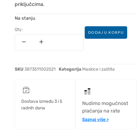
priključcima.
Na stanju
Qty:
DODAJ U KORPU
SKU
3873511002521
Kategorija
Maskice i zaštita
Dostava između 3 i 5
Nudimo mogućnost
radnih dana
plaćanja na rate
Saznaj više >