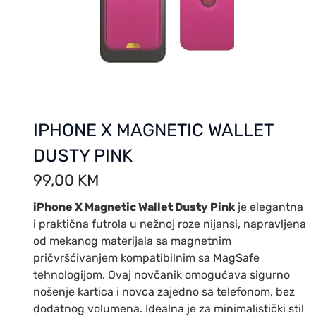
IPHONE X MAGNETIC WALLET
DUSTY PINK
99,00
KM
iPhone X Magnetic Wallet Dusty Pink
je elegantna
i praktična futrola u nežnoj roze nijansi, napravljena
od mekanog materijala sa magnetnim
pričvršćivanjem kompatibilnim sa MagSafe
tehnologijom. Ovaj novčanik omogućava sigurno
nošenje kartica i novca zajedno sa telefonom, bez
dodatnog volumena. Idealna je za minimalistički stil