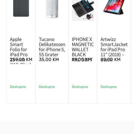
Apple
Tucano
IPHONE X
Artwizz
Smart
Delikatessen
MAGNETIC
SmartJacket
Folio for
for iPhone 5,
WALLET
for iPad Pro
iPad Pro
5S Grater
BLACK
11” (2018) –
13-inch
AND SOFT
Black
259,00
KM
35,00
KM
99,00
KM
89,00
KM
(M4)-Black
Dostupno
Dostupno
Dostupno
Dostupno