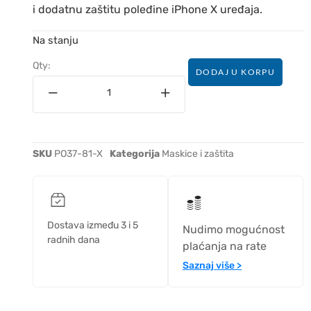
i dodatnu zaštitu poleđine iPhone X uređaja.
Na stanju
Qty:
DODAJ U KORPU
SKU
PO37-81-X
Kategorija
Maskice i zaštita
Dostava između 3 i 5
Nudimo mogućnost
radnih dana
plaćanja na rate
Saznaj više >