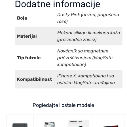
Dodatne informacije
Dusty Pink (nežna, prigušena
Boja
roze)
Mekani silikon ili mekana koža
Materijal
(proizvođač zavisi)
Novčanik sa magnetnim
Tip futrole
pričvršćivanjem (MagSafe
kompatibilan)
iPhone X, kompatibilno i sa
Kompatibilnost
ostalim MagSafe uređajima
Pogledajte i ostale modele