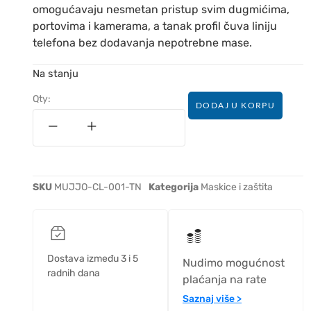
omogućavaju nesmetan pristup svim dugmićima,
portovima i kamerama, a tanak profil čuva liniju
telefona bez dodavanja nepotrebne mase.
Na stanju
Qty:
DODAJ U KORPU
SKU
MUJJO-CL-001-TN
Kategorija
Maskice i zaštita
Dostava između 3 i 5
Nudimo mogućnost
radnih dana
plaćanja na rate
Saznaj više >