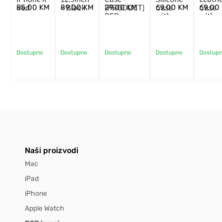
Red
– Black
(PRODUCT)
Case
Case
55,00
KM
89,00
KM
29,00
KM
69,00
KM
69,00
RED
with
with
MagSafe
MagSa
– Storm
– Ink
Blue
Dostupno
Dostupno
Dostupno
Dostupno
Dostup
Naši proizvodi
Mac
iPad
iPhone
Apple Watch