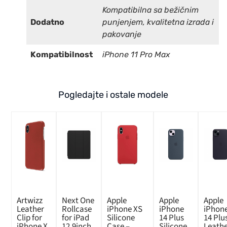
Kompatibilna sa bežičnim
Dodatno
punjenjem, kvalitetna izrada i
pakovanje
Kompatibilnost
iPhone 11 Pro Max
Pogledajte i ostale modele
Artwizz
Next One
Apple
Apple
Apple
Leather
Rollcase
iPhone XS
iPhone
iPhon
Clip for
for iPad
Silicone
14 Plus
14 Plu
iPhone X
12.9inch
Case –
Silicone
Leath