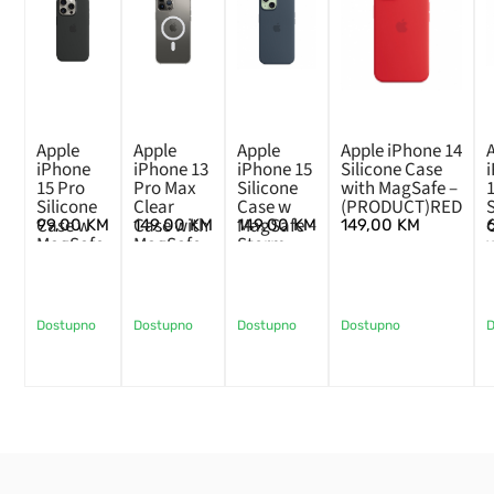
Apple
Apple
Apple
Apple iPhone 14
iPhone
iPhone 13
iPhone 15
Silicone Case
15 Pro
Pro Max
Silicone
with MagSafe –
Silicone
Clear
Case w
(PRODUCT)RED
Case w
Case with
MagSafe –
99,00
KM
149,00
KM
149,00
KM
149,00
KM
MagSafe
MagSafe
Storm
– Black
Blue
Dostupno
Dostupno
Dostupno
Dostupno