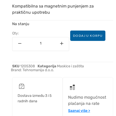
Kompatibilna sa magnetnim punjenjem za
praktičnu upotrebu
Na stanju
Qty:
DODAJ U KORPU
SKU
1205308
Kategorija
Maskice i zaštita
Brand:
Tehnomanija d.o.o.
Dostava između 3 i 5
Nudimo mogućnost
radnih dana
plaćanja na rate
Saznaj više >