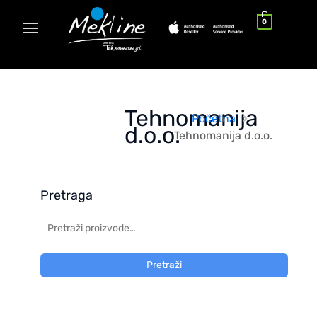
0
Tehnomanija
Početna
d.o.o.
Tehnomanija d.o.o.
Pretraga
Pretraži