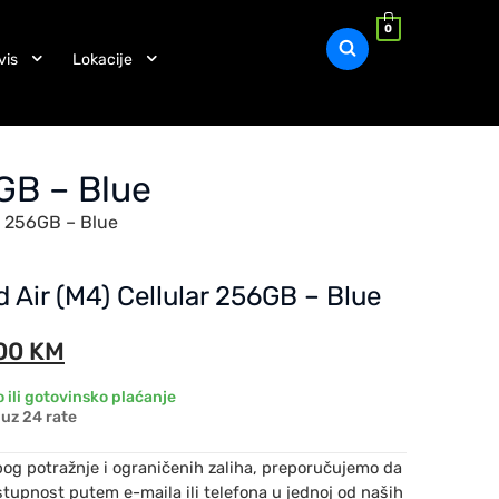
0
vis
Lokacije
6GB – Blue
ar 256GB – Blue
d Air (M4) Cellular 256GB – Blue
,00
KM
 ili gotovinsko plaćanje
uz 24 rate
bog potražnje i ograničenih zaliha, preporučujemo da
stupnost putem e-maila ili telefona u jednoj od naših