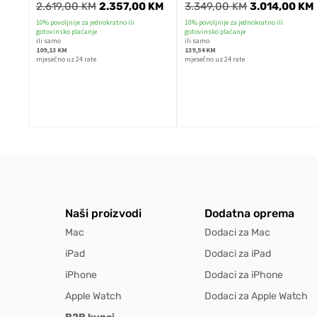
2.619,00
KM
2.357,00
KM
3.349,00
KM
3.014,00
KM
10% povoljnije za jednokratno ili
10% povoljnije za jednokratno ili
gotovinsko plaćanje
gotovinsko plaćanje
ili samo
ili samo
109,13 KM
139,54 KM
mjesečno uz 24 rate
mjesečno uz 24 rate
Naši proizvodi
Dodatna oprema
Mac
Dodaci za Mac
iPad
Dodaci za iPad
iPhone
Dodaci za iPhone
Apple Watch
Dodaci za Apple Watch