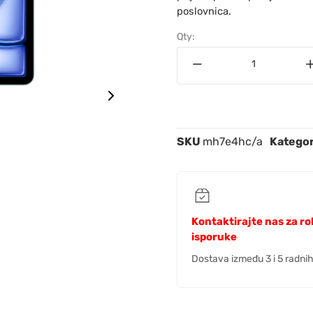
poslovnica.
Qty:
SKU
mh7e4hc/a
Kategor
Kontaktirajte nas za r
isporuke
Dostava između 3 i 5 radni