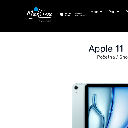
Mac
iPad
i
Apple 11-
Početna
/
Sho