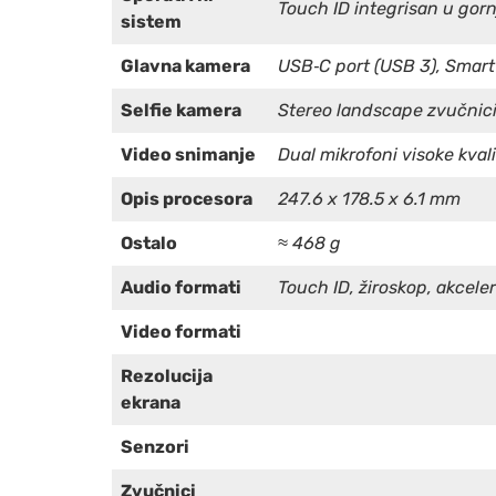
Touch ID integrisan u gor
sistem
Glavna kamera
USB‑C port (USB 3), Smart
Selfie kamera
Stereo landscape zvučnic
Video snimanje
Dual mikrofoni visoke kval
Opis procesora
247.6 x 178.5 x 6.1 mm
Ostalo
≈ 468 g
Audio formati
Touch ID, žiroskop, akcele
Video formati
Rezolucija
ekrana
Senzori
Zvučnici