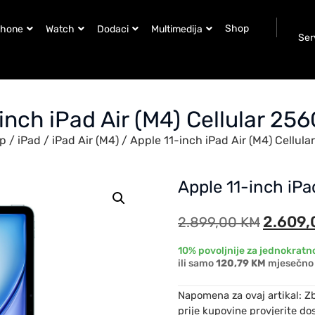
Shop
Phone
Watch
Dodaci
Multimedija
Ser
inch iPad Air (M4) Cellular 25
p
/
iPad
/
iPad Air (M4)
/ Apple 11-inch iPad Air (M4) Cellul
Apple 11-inch iPa
2.609
2.899,00
KM
10% povoljnije za jednokratno
ili samo
120,79 KM
mjesečno 
Napomena za ovaj artikal: Z
prije kupovine provjerite do