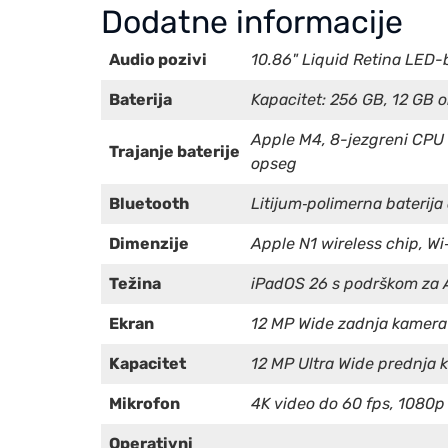
Dodatne informacije
Audio pozivi
10.86" Liquid Retina LED-b
Baterija
Kapacitet: 256 GB, 12 GB 
Apple M4, 8-jezgreni CPU 
Trajanje baterije
opseg
Bluetooth
Litijum‑polimerna baterija
Dimenzije
Apple N1 wireless chip, Wi
Težina
iPadOS 26 s podrškom za A
Ekran
12 MP Wide zadnja kamera (
Kapacitet
12 MP Ultra Wide prednja 
Mikrofon
4K video do 60 fps, 1080p 
Operativni