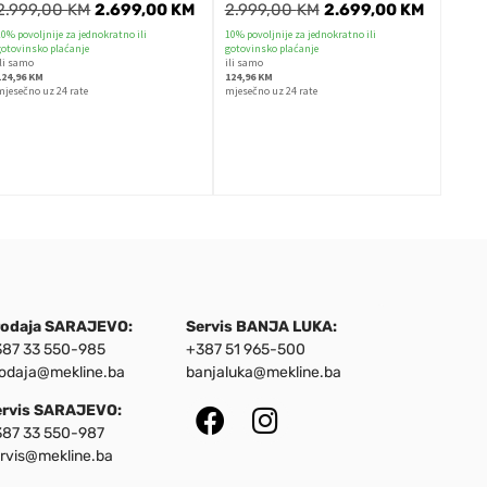
2.999,00
KM
2.699,00
KM
2.999,00
KM
2.699,00
KM
10% povoljnije za jednokratno ili
10% povoljnije za jednokratno ili
gotovinsko plaćanje
gotovinsko plaćanje
ili samo
ili samo
124,96 KM
124,96 KM
mjesečno uz 24 rate
mjesečno uz 24 rate
rodaja SARAJEVO:
Servis BANJA LUKA:
87 33 550-985
+387 51 965-500
odaja@mekline.ba
banjaluka@mekline.ba
ervis SARAJEVO:
87 33 550-987
rvis@mekline.ba