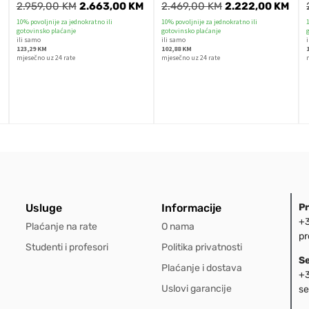
2.959,00
KM
2.663,00
KM
2.469,00
KM
2.222,00
KM
10% povoljnije za jednokratno ili
10% povoljnije za jednokratno ili
gotovinsko plaćanje
gotovinsko plaćanje
ili samo
ili samo
123,29 KM
102,88 KM
mjesečno uz 24 rate
mjesečno uz 24 rate
Usluge
Informacije
P
+3
Plaćanje na rate
O nama
pr
Studenti i profesori
Politika privatnosti
S
Plaćanje i dostava
+3
Uslovi garancije
se