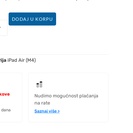
DODAJ U KORPU
ija
iPad Air (M4)
okove
Nudimo mogućnost plaćanja
na rate
h dana
Saznaj više >