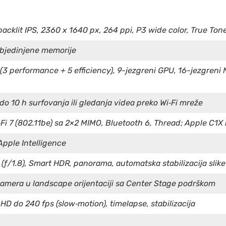
acklit IPS, 2360 x 1640 px, 264 ppi, P3 wide color, True Tone
objedinjene memorije
(3 performance + 5 efficiency), 9-jezgreni GPU, 16-jezgreni
 do 10 h surfovanja ili gledanja videa preko Wi‑Fi mreže
‑Fi 7 (802.11be) sa 2×2 MIMO, Bluetooth 6, Thread; Apple C1
pple Intelligence
ƒ/1.8), Smart HDR, panorama, automatska stabilizacija slike
kamera u landscape orijentaciji sa Center Stage podrškom
HD do 240 fps (slow‑motion), timelapse, stabilizacija