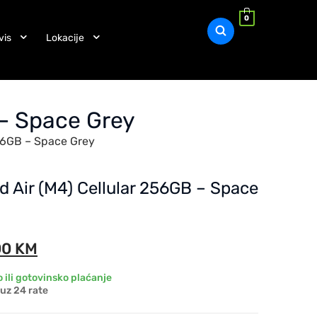
0
vis
Lokacije
 – Space Grey
256GB – Space Grey
d Air (M4) Cellular 256GB – Space
00
KM
 ili gotovinsko plaćanje
uz 24 rate