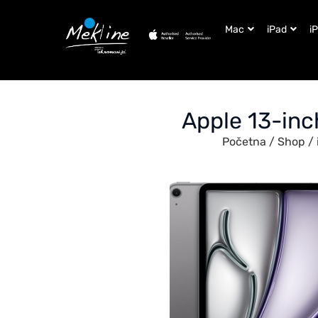
Mac
iPad
i
Apple 13-inc
Početna
/
Shop
/