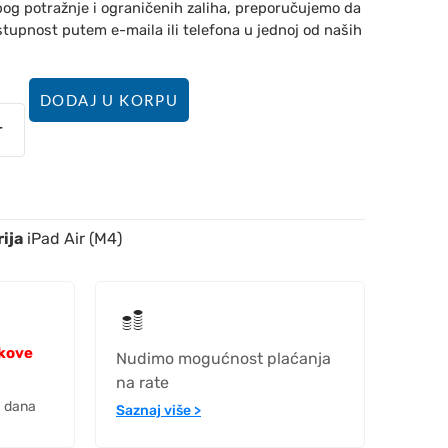
bog potražnje i ograničenih zaliha, preporučujemo da
stupnost putem e-maila ili telefona u jednoj od naših
DODAJ U KORPU
ija
iPad Air (M4)
okove
Nudimo mogućnost plaćanja
na rate
h dana
Saznaj više >