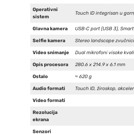
Operativni
Touch ID integrisan u gor
sistem
Glavna kamera
USB‑C port (USB 3), Smart
Selfie kamera
Stereo landscape zvučnic
Video snimanje
Dual mikrofoni visoke kval
Opis procesora
280.6 x 214.9 x 6.1 mm
Ostalo
≈ 620 g
Audio formati
Touch ID, žiroskop, akcele
Video formati
Rezolucija
ekrana
Senzori