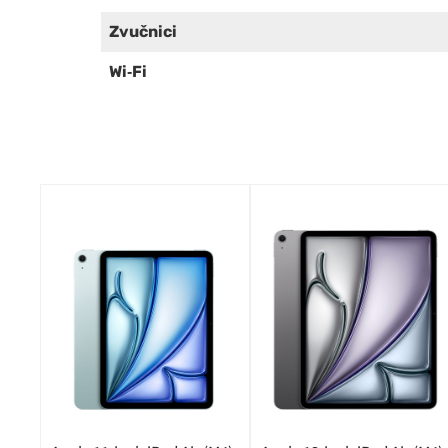
Zvučnici
Wi‑Fi