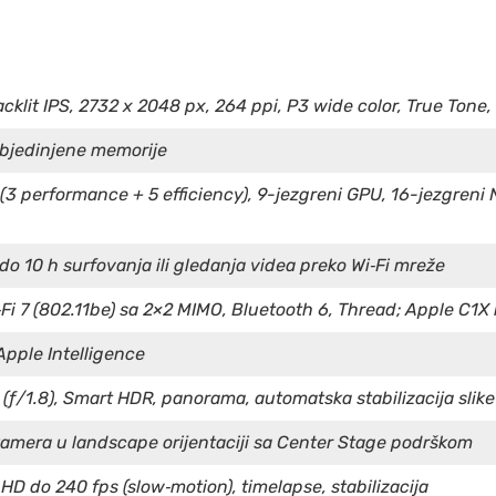
cklit IPS, 2732 x 2048 px, 264 ppi, P3 wide color, True Tone,
objedinjene memorije
(3 performance + 5 efficiency), 9-jezgreni GPU, 16-jezgreni
 do 10 h surfovanja ili gledanja videa preko Wi‑Fi mreže
‑Fi 7 (802.11be) sa 2×2 MIMO, Bluetooth 6, Thread; Apple C1
pple Intelligence
ƒ/1.8), Smart HDR, panorama, automatska stabilizacija slike
kamera u landscape orijentaciji sa Center Stage podrškom
HD do 240 fps (slow‑motion), timelapse, stabilizacija