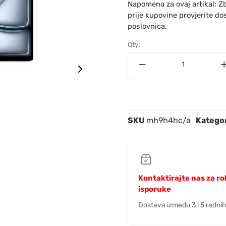
Napomena za ovaj artikal: Z
prije kupovine provjerite do
poslovnica.
Qty:
SKU
mh9h4hc/a
Kategor
Kontaktirajte nas za r
isporuke
Dostava između 3 i 5 radni