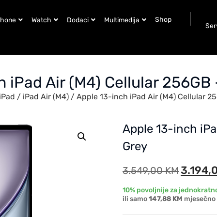
Shop
Phone
Watch
Dodaci
Multimedija
Ser
h iPad Air (M4) Cellular 256GB
iPad
/
iPad Air (M4)
/ Apple 13-inch iPad Air (M4) Cellular 
Apple 13-inch iPa
Grey
3.194,
3.549,00
KM
10% povoljnije za jednokratno
ili samo
147,88 KM
mjesečno 