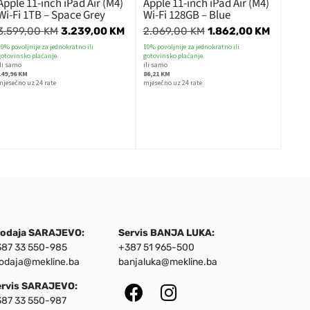
Apple 11-inch iPad Air (M4)
Apple 11-inch iPad Air (M4)
Wi-Fi 1TB – Space Grey
Wi-Fi 128GB – Blue
3.599,00
KM
3.239,00
KM
2.069,00
KM
1.862,00
KM
10% povoljnije za jednokratno ili
10% povoljnije za jednokratno ili
gotovinsko plaćanje
gotovinsko plaćanje
ili samo
ili samo
149,96 KM
86,21 KM
mjesečno uz 24 rate
mjesečno uz 24 rate
rodaja SARAJEVO:
Servis BANJA LUKA:
87 33 550-985
+387 51 965-500
odaja@mekline.ba
banjaluka@mekline.ba
ervis SARAJEVO:
87 33 550-987