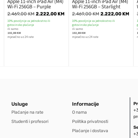
Apple 11-inch iPad Air (M4)
Apple 11-inch iPad Air (M4)
Wi-Fi 256GB – Purple
Wi-Fi 256GB – Starlight
2.469,00
KM
2.222,00
KM
2.469,00
KM
2.222,00
KM
10% povoljnije za jednokratno ili
10% povoljnije za jednokratno ili
gotovinsko plaćanje
gotovinsko plaćanje
ili samo
ili samo
102,88 KM
102,88 KM
mjesečno uz 24 rate
mjesečno uz 24 rate
Usluge
Informacije
P
+3
Plaćanje na rate
O nama
pr
Studenti i profesori
Politika privatnosti
S
Plaćanje i dostava
+3