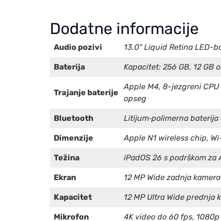
Dodatne informacije
Audio pozivi
13.0" Liquid Retina LED-ba
Baterija
Kapacitet: 256 GB, 12 GB 
Apple M4, 8-jezgreni CPU 
Trajanje baterije
opseg
Bluetooth
Litijum‑polimerna baterija
Dimenzije
Apple N1 wireless chip, Wi
Težina
iPadOS 26 s podrškom za A
Ekran
12 MP Wide zadnja kamera (
Kapacitet
12 MP Ultra Wide prednja 
Mikrofon
4K video do 60 fps, 1080p 