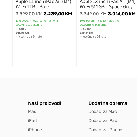
Apple 11-inch iPad Air (M4)
Apple 13-inch iPad Air (M4)
Wi-Fi 1TB – Blue
Wi-Fi 512GB – Space Grey
3.599,00
KM
3.239,00
KM
3.349,00
KM
3.014,00
KM
10% povoljnije za jednokratno ili
10% povoljnije za jednokratno ili
gotovinsko plaćanje
gotovinsko plaćanje
ili samo
ili samo
149,96 KM
139,54 KM
mjesečno uz 24 rate
mjesečno uz 24 rate
Naši proizvodi
Dodatna oprema
Mac
Dodaci za Mac
iPad
Dodaci za iPad
iPhone
Dodaci za iPhone