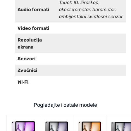
Touch ID, žiroskop,
Audio formati
akcelerometar, barometar,
ambijentalni svetlosni senzor
Video formati
Rezolucija
ekrana
Senzori
Zvučnici
Wi‑Fi
Pogledajte i ostale modele