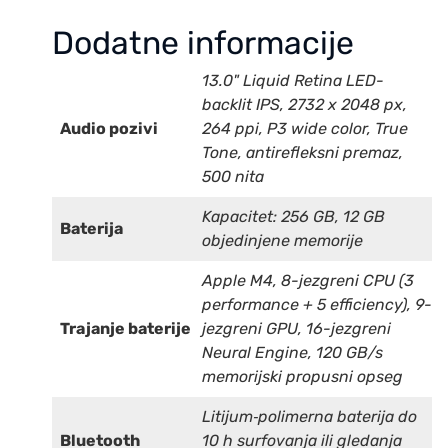
Dodatne informacije
13.0" Liquid Retina LED-
backlit IPS, 2732 x 2048 px,
Audio pozivi
264 ppi, P3 wide color, True
Tone, antirefleksni premaz,
500 nita
Kapacitet: 256 GB, 12 GB
Baterija
objedinjene memorije
Apple M4, 8-jezgreni CPU (3
performance + 5 efficiency), 9-
Trajanje baterije
jezgreni GPU, 16-jezgreni
Neural Engine, 120 GB/s
memorijski propusni opseg
Litijum‑polimerna baterija do
Bluetooth
10 h surfovanja ili gledanja