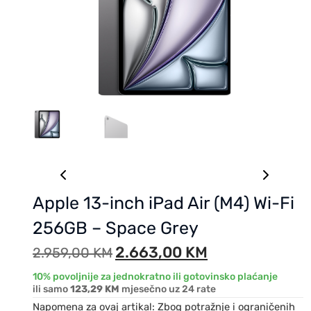
Apple 13-inch iPad Air (M4) Wi-Fi
256GB – Space Grey
2.663,00
KM
2.959,00
KM
10% povoljnije za jednokratno ili gotovinsko plaćanje
ili samo
123,29 KM
mjesečno uz 24 rate
Napomena za ovaj artikal: Zbog potražnje i ograničenih