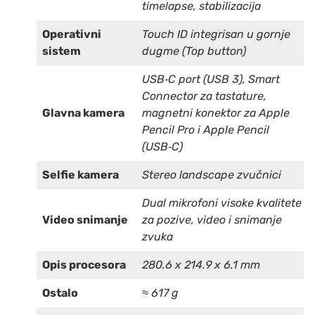
timelapse, stabilizacija
Operativni
Touch ID integrisan u gornje
sistem
dugme (Top button)
USB‑C port (USB 3), Smart
Connector za tastature,
Glavna kamera
magnetni konektor za Apple
Pencil Pro i Apple Pencil
(USB‑C)
Selfie kamera
Stereo landscape zvučnici
Dual mikrofoni visoke kvalitete
Video snimanje
za pozive, video i snimanje
zvuka
Opis procesora
280.6 x 214.9 x 6.1 mm
Ostalo
≈ 617 g