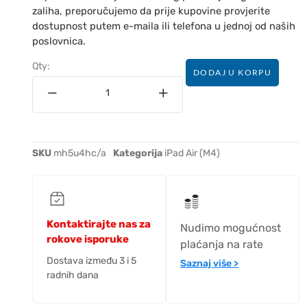
zaliha, preporučujemo da prije kupovine provjerite
dostupnost putem e-maila ili telefona u jednoj od naših
poslovnica.
Qty:
DODAJ U KORPU
SKU
mh5u4hc/a
Kategorija
iPad Air (M4)
Kontaktirajte nas za
Nudimo mogućnost
rokove isporuke
plaćanja na rate
Dostava između 3 i 5
Saznaj više >
radnih dana