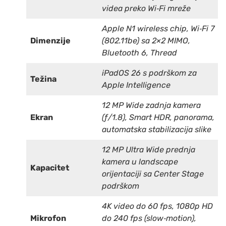
videa preko Wi‑Fi mreže
Apple N1 wireless chip, Wi‑Fi 7
Dimenzije
(802.11be) sa 2×2 MIMO,
Bluetooth 6, Thread
iPadOS 26 s podrškom za
Težina
Apple Intelligence
12 MP Wide zadnja kamera
Ekran
(ƒ/1.8), Smart HDR, panorama,
automatska stabilizacija slike
12 MP Ultra Wide prednja
kamera u landscape
Kapacitet
orijentaciji sa Center Stage
podrškom
4K video do 60 fps, 1080p HD
Mikrofon
do 240 fps (slow‑motion),