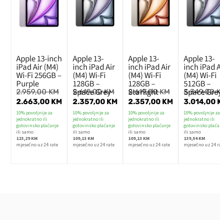
Apple 13-inch
Apple 13-
Apple 13-
Apple 13-
iPad Air (M4)
inch iPad Air
inch iPad Air
inch iPad A
Wi-Fi 256GB –
(M4) Wi-Fi
(M4) Wi-Fi
(M4) Wi-Fi
Purple
128GB –
128GB –
512GB –
Space Grey
Starlight
Space Gre
2.959,00
KM
2.619,00
KM
2.619,00
KM
3.349,00
2.663,00
KM
2.357,00
KM
2.357,00
KM
3.014,00
10% povoljnije za
10% povoljnije za
10% povoljnije za
10% povoljnije z
jednokratno ili
jednokratno ili
jednokratno ili
jednokratno ili
gotovinsko plaćanje
gotovinsko plaćanje
gotovinsko plaćanje
gotovinsko plaća
ili samo
ili samo
ili samo
ili samo
123,29 KM
109,13 KM
109,13 KM
139,54 KM
mjesečno uz 24 rate
mjesečno uz 24 rate
mjesečno uz 24 rate
mjesečno uz 24 r