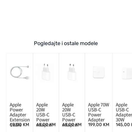
Pogledajte i ostale modele
Apple
Apple
Apple
Apple 70W
Apple
Power
20W
20W
USB-C
USB-C
Adapter
USB-C
USB-C
Power
Adapte
Extension
Power
Power
Adapter
30W
Cable
Adapter
Adapter
69,00
KM
69,00
KM
69,00
KM
199,00
KM
145,00