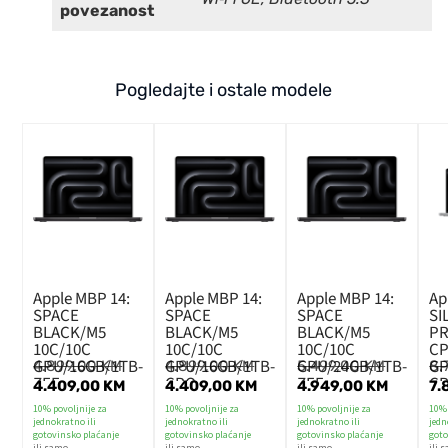
povezanost
Pogledajte i ostale modele
Apple MBP 14:
Apple MBP 14:
Apple MBP 14:
Ap
SPACE
SPACE
SPACE
SI
BLACK/M5
BLACK/M5
BLACK/M5
PR
10C/10C
10C/10C
10C/10C
CP
GPU/16GB/1TB-
GPU/16GB/1TB-
GPU/24GB/1TB-
GP
4.899,00
KM
4.899,00
KM
5.499,00
KM
8.
ZEE
CRO
ZEE
C
4.409,00
KM
4.409,00
KM
4.949,00
KM
7.
10% povoljnije za
10% povoljnije za
10% povoljnije za
10% 
jednokratno ili
jednokratno ili
jednokratno ili
jedn
gotovinsko plaćanje
gotovinsko plaćanje
gotovinsko plaćanje
goto
ili samo
ili samo
ili samo
ili 