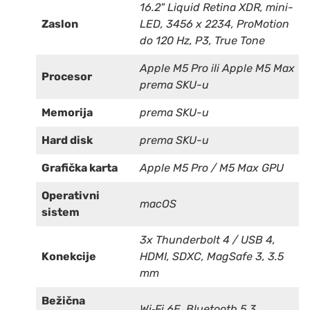
16.2" Liquid Retina XDR, mini-
Zaslon
LED, 3456 x 2234, ProMotion
do 120 Hz, P3, True Tone
Apple M5 Pro ili Apple M5 Max
Procesor
prema SKU-u
Memorija
prema SKU-u
Hard disk
prema SKU-u
Grafička karta
Apple M5 Pro / M5 Max GPU
Operativni
macOS
sistem
3x Thunderbolt 4 / USB 4,
Konekcije
HDMI, SDXC, MagSafe 3, 3.5
mm
Bežična
Wi‑Fi 6E, Bluetooth 5.3