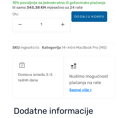
10% povoljnije za jednokratno ili gotovinsko plaćanje
ili samo
345,38 KM
mjesečno uz 24 rate
Qty:
DODAJ U KORPU
SKU
mgea4cr/a
Kategorija
14-inčni MacBook Pro (M5)
Dostava između 3 i 5
Nudimo mogućnost
radnih dana
plaćanja na rate
Saznaj više >
Dodatne informacije