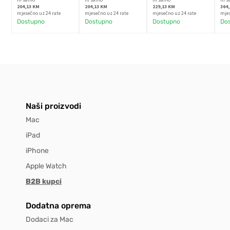
204,13 KM
204,13 KM
229,13 KM
364
mjesečno uz 24 rate
mjesečno uz 24 rate
mjesečno uz 24 rate
mjes
Dostupno
Dostupno
Dostupno
Do
Naši proizvodi
Mac
iPad
iPhone
Apple Watch
B2B kupci
Dodatna oprema
Dodaci za Mac