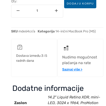
Qty:
DODAJ U KORPU
SKU
mde64cr/a
Kategorija
14-inčni MacBook Pro (M5)
Dostava između 3 i 5
Nudimo mogućnost
radnih dana
plaćanja na rate
Saznaj više >
Dodatne informacije
14.2" Liquid Retina XDR, mini-
Zaslon
LED, 3024 x 1964, ProMotion