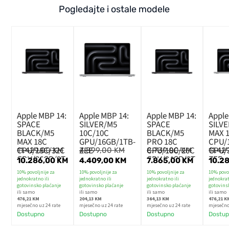
Pogledajte i ostale modele
Apple MBP 14:
Apple MBP 14:
Apple MBP 14:
Apple
SPACE
SILVER/M5
SPACE
SILV
BLACK/M5
10C/10C
BLACK/M5
MAX 
MAX 18C
GPU/16GB/1TB-
PRO 18C
CPU/
CPU/18C/32C
ZEE
CPU/18C/20C
GPU/
11.429,00
KM
4.899,00
KM
8.739,00
KM
11.42
GPU/36GB/2T-
GPU/24GB/2T-
ZEE
10.286,00
KM
4.409,00
KM
7.865,00
KM
10.2
ZEE
CRO
10% povoljnije za
10% povoljnije za
10% povoljnije za
10% povol
jednokratno ili
jednokratno ili
jednokratno ili
jednokrat
gotovinsko plaćanje
gotovinsko plaćanje
gotovinsko plaćanje
gotovins
ili samo
ili samo
ili samo
ili samo
476,21 KM
204,13 KM
364,13 KM
476,21 K
mjesečno uz 24 rate
mjesečno uz 24 rate
mjesečno uz 24 rate
mjesečno
Dostupno
Dostupno
Dostupno
Dostu