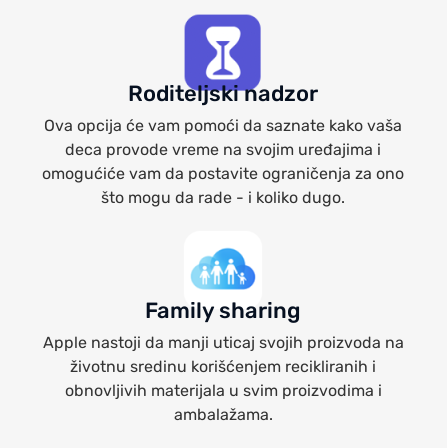
Roditeljski nadzor
Ova opcija će vam pomoći da saznate kako vaša
deca provode vreme na svojim uređajima i
omogućiće vam da postavite ograničenja za ono
što mogu da rade - i koliko dugo.
Family sharing
Apple nastoji da manji uticaj svojih proizvoda na
životnu sredinu korišćenjem recikliranih i
obnovljivih materijala u svim proizvodima i
ambalažama.