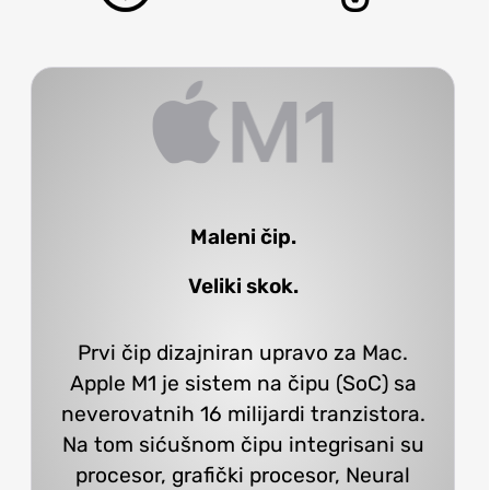
Maleni čip.
Veliki skok.
Prvi čip dizajniran upravo za Mac.
Apple M1 je sistem na čipu (SoC) sa
neverovatnih 16 milijardi tranzistora.
Na tom sićušnom čipu integrisani su
procesor, grafički procesor, Neural