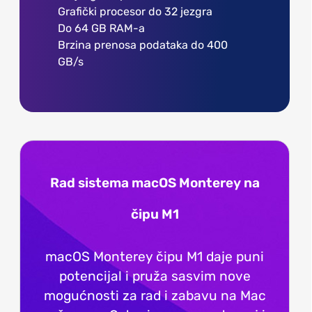
Grafički procesor do 32 jezgra
Do 64 GB RAM-a
Brzina prenosa podataka do 400
GB/s
Rad sistema macOS Monterey na
čipu M1
macOS Monterey čipu M1 daje puni
potencijal i pruža sasvim nove
mogućnosti za rad i zabavu na Mac