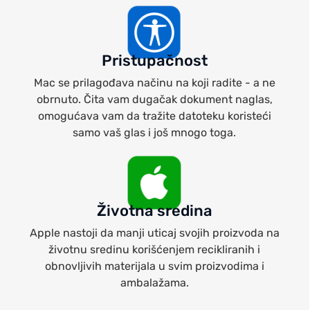
Pristupačnost
Mac se prilagođava načinu na koji radite - a ne
obrnuto. Čita vam dugačak dokument naglas,
omogućava vam da tražite datoteku koristeći
samo vaš glas i još mnogo toga.
Životna sredina
Apple nastoji da manji uticaj svojih proizvoda na
životnu sredinu korišćenjem recikliranih i
obnovljivih materijala u svim proizvodima i
ambalažama.