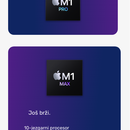
Još brži.
10-jezgarni procesor