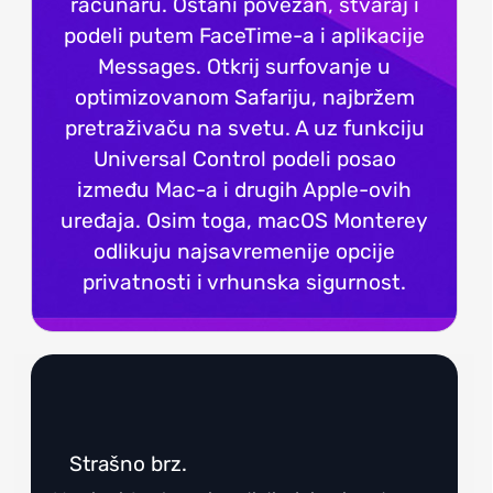
računaru. Ostani povezan, stvaraj i
podeli putem FaceTime-a i aplikacije
Messages. Otkrij surfovanje u
optimizovanom Safariju, najbržem
pretraživaču na svetu. A uz funkciju
Universal Control podeli posao
između Mac-a i drugih Apple-ovih
uređaja. Osim toga, macOS Monterey
odlikuju najsavremenije opcije
privatnosti i vrhunska sigurnost.
Strašno brz.