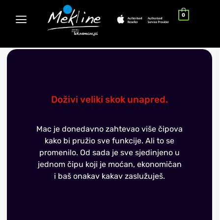
0
Doživi veliki skok unapred.
Mac je donedavno zahtevao više čipova
kako bi pružio sve funkcije. Ali to se
promenilo. Od sada je sve sjedinjeno u
jednom čipu koji je moćan, ekonomičan
i baš onakav kakav zaslužuješ.