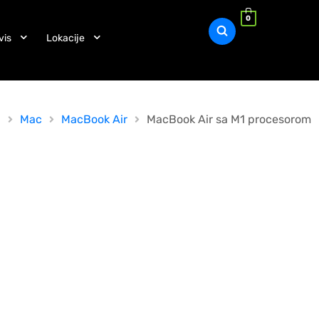
0
vis
Lokacije
p
Mac
MacBook Air
MacBook Air sa M1 procesorom