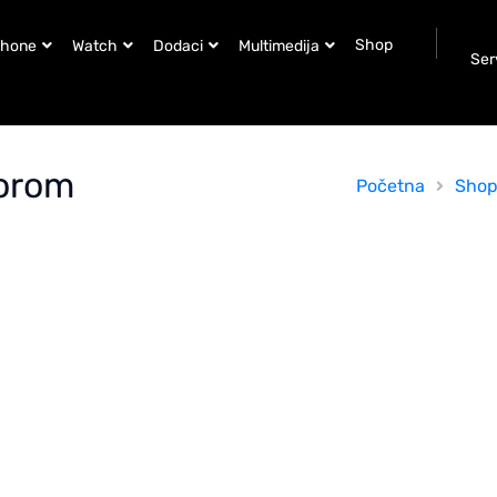
Shop
Phone
Watch
Dodaci
Multimedija
Ser
sorom
Početna
Sho