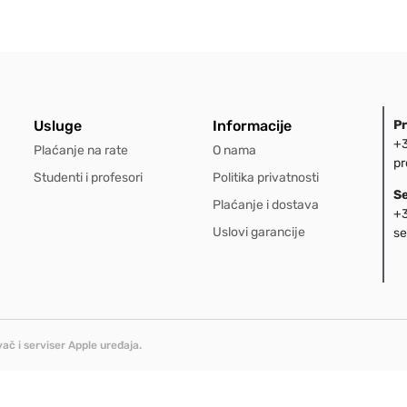
Usluge
Informacije
P
+3
Plaćanje na rate
O nama
pr
Studenti i profesori
Politika privatnosti
S
Plaćanje i dostava
+3
Uslovi garancije
se
ač i serviser Apple uređaja.