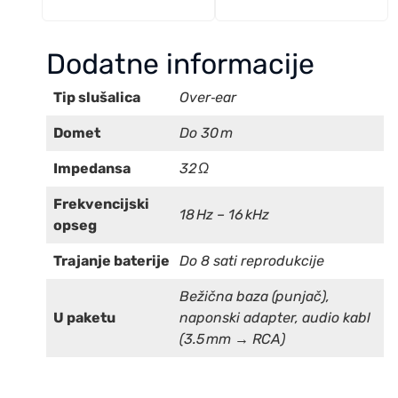
Dodatne informacije
Tip slušalica
Over‑ear
Domet
Do 30 m
Impedansa
32 Ω
Frekvencijski
18 Hz – 16 kHz
opseg
Trajanje baterije
Do 8 sati reprodukcije
Bežična baza (punjač),
U paketu
naponski adapter, audio kabl
(3.5 mm → RCA)