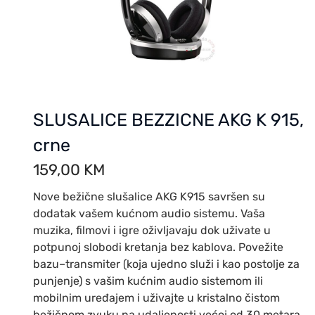
SLUSALICE BEZZICNE AKG K 915,
crne
159,00
KM
Nove bežične slušalice AKG K915 savršen su
dodatak vašem kućnom audio sistemu. Vaša
muzika, filmovi i igre oživljavaju dok uživate u
potpunoj slobodi kretanja bez kablova. Povežite
bazu–transmiter (koja ujedno služi i kao postolje za
punjenje) s vašim kućnim audio sistemom ili
mobilnim uređajem i uživajte u kristalno čistom
bežičnom zvuku na udaljenosti većoj od 30 metara.