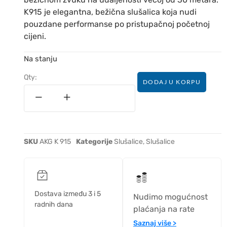
K915 je elegantna, bežična slušalica koja nudi
pouzdane performanse po pristupačnoj početnoj
cijeni.
Na stanju
Qty:
DODAJ U KORPU
SKU
AKG K 915
Kategorije
Slušalice
,
Slušalice
Dostava između 3 i 5
Nudimo mogućnost
radnih dana
plaćanja na rate
Saznaj više >