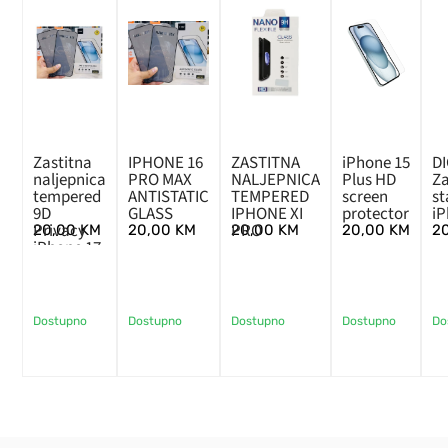
Zastitna
IPHONE 16
ZASTITNA
iPhone 15
D
naljepnica
PRO MAX
NALJEPNICA
Plus HD
Za
tempered
ANTISTATIC
TEMPERED
screen
st
9D
GLASS
IPHONE XI
protector
iP
Privacy
PRO
20,00
KM
20,00
KM
20,00
KM
20,00
KM
2
iPhone 17
Pro Max
Dostupno
Dostupno
Dostupno
Dostupno
Do