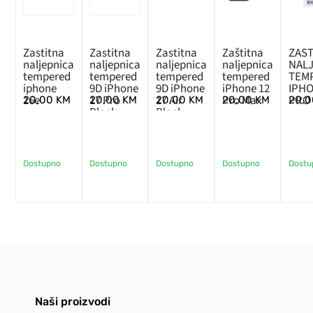
Zastitna
Zastitna
Zastitna
Zaštitna
ZAST
naljepnica
naljepnica
naljepnica
naljepnica
NAL
tempered
tempered
tempered
tempered
TEM
iphone
9D iPhone
9D iPhone
iPhone 12
IPHO
16e
17 Pro
17 Air
Pro Max
PRO
20,00
KM
20,00
KM
20,00
KM
20,00
KM
20,
Black
Black
Dostupno
Dostupno
Dostupno
Dostupno
Dostu
Naši proizvodi