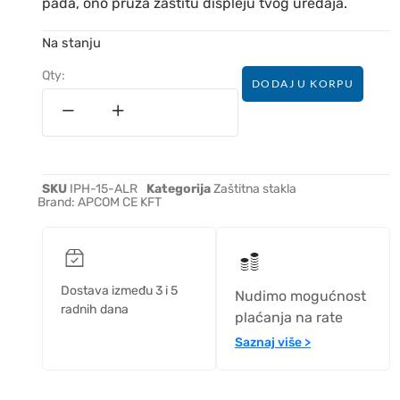
pada, ono pruža zaštitu displeju tvog uređaja.
Na stanju
Qty:
DODAJ U KORPU
SKU
IPH-15-ALR
Kategorija
Zaštitna stakla
Brand:
APCOM CE KFT
Dostava između 3 i 5
Nudimo mogućnost
radnih dana
plaćanja na rate
Saznaj više >