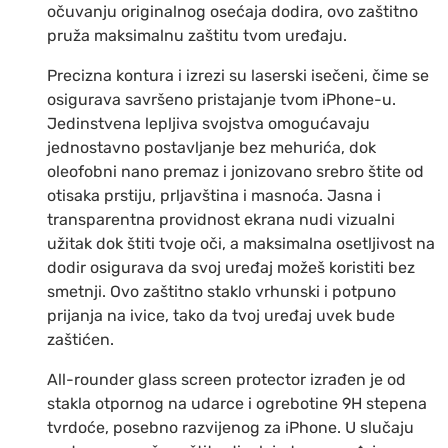
očuvanju originalnog osećaja dodira, ovo zaštitno
pruža maksimalnu zaštitu tvom uređaju.
Precizna kontura i izrezi su laserski isečeni, čime se
osigurava savršeno pristajanje tvom iPhone-u.
Jedinstvena lepljiva svojstva omogućavaju
jednostavno postavljanje bez mehurića, dok
oleofobni nano premaz i jonizovano srebro štite od
otisaka prstiju, prljavština i masnoća. Jasna i
transparentna providnost ekrana nudi vizualni
užitak dok štiti tvoje oči, a maksimalna osetljivost na
dodir osigurava da svoj uređaj možeš koristiti bez
smetnji. Ovo zaštitno staklo vrhunski i potpuno
prijanja na ivice, tako da tvoj uređaj uvek bude
zaštićen.
All-rounder glass screen protector izrađen je od
stakla otpornog na udarce i ogrebotine 9H stepena
tvrdoće, posebno razvijenog za iPhone. U slučaju