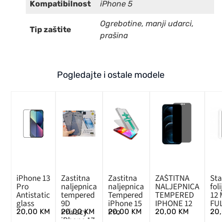
Kompatibilnost
iPhone 5
Ogrebotine, manji udarci,
Tip zaštite
prašina
Pogledajte i ostale modele
iPhone 13
Zastitna
Zastitna
ZAŠTITNA
Sta
Pro
naljepnica
naljepnica
NALJEPNICA
fol
Antistatic
tempered
Tempered
TEMPERED
12 
glass
9D
iPhone 15
IPHONE 12
FU
Privacy
Pro
20,00
KM
20,00
KM
20,00
KM
20,00
KM
20
iPhone 17