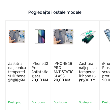
Pogledajte i ostale modele
Zastitna
iPhone 13
IPHONE 16
Zaštitna
iPho
naljepnica
Pro
PRO
naljepnica
Plus
tempered
Antistatic
ANTISTATIC
tempered
scre
9D iPhone
glass
GLASS
iPhone 13
prot
17 Black
Pro
20,00
KM
20,00
KM
20,00
KM
20,00
KM
20,
Dostupno
Dostupno
Dostupno
Dostupno
Dost