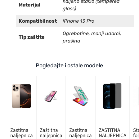
Kaljeno staklo (tempered
Materijal
glass)
Kompatibilnost
iPhone 13 Pro
Ogrebotine, manji udarci,
Tip zaštite
prašina
Pogledajte i ostale modele
Zastitna
Zaštitna
Zastitna
ZAŠTITNA
St
naljepnica
naljepnica
naljepnica
NALJEPNICA
fo