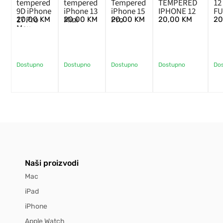
tempered
tempered
Tempered
TEMPERED
12
9D iPhone
iPhone 13
iPhone 15
IPHONE 12
FU
17 Pro
Mini
Pro
20,00
KM
20,00
KM
20,00
KM
20,00
KM
2
Max
Dostupno
Dostupno
Dostupno
Dostupno
Do
Naši proizvodi
Mac
iPad
iPhone
Apple Watch