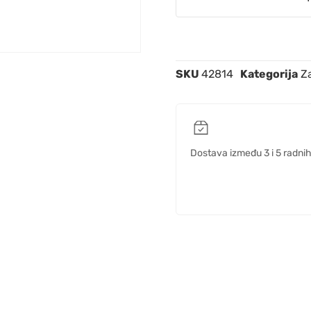
SKU
42814
Kategorija
Za
Dostava između 3 i 5 radni