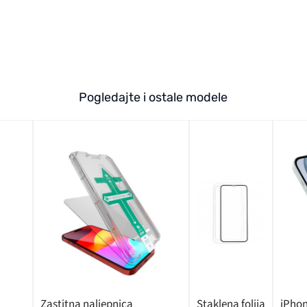
Pogledajte i ostale modele
Zastitna naljepnica
Staklena folija
iPhon