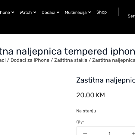
Shop
Phone
Watch
Dodaci
Multimedija
Ser
tna naljepnica tempered iphon
aci
/
Dodaci za iPhone
/
Zaštitna stakla
/ Zastitna naljepnic
Zastitna naljepn
20,00
KM
Na stanju
Qty: