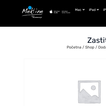
Mac
iPad
i
Zasti
Početna
/
Shop
/
Dod