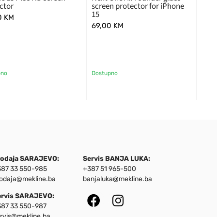
ctor
screen protector for iPhone
15
0
KM
69,00
KM
pno
Dostupno
rodaja SARAJEVO:
Servis BANJA LUKA:
87 33 550-985
+387 51 965-500
odaja@mekline.ba
banjaluka@mekline.ba
ervis SARAJEVO:
87 33 550-987
rvis@mekline.ba