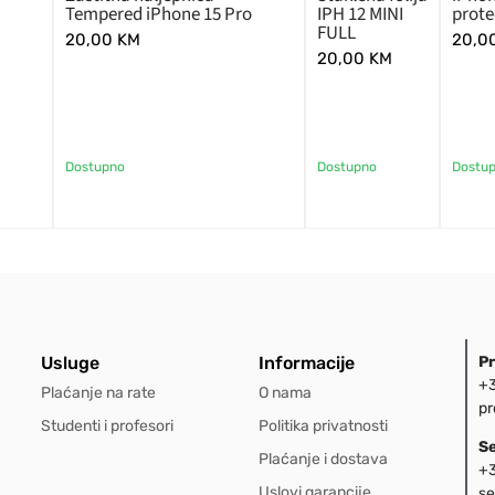
Tempered iPhone 15 Pro
IPH 12 MINI
prote
FULL
20,00
KM
20,0
20,00
KM
Dostupno
Dostupno
Dostu
Usluge
Informacije
P
+3
Plaćanje na rate
O nama
pr
Studenti i profesori
Politika privatnosti
S
Plaćanje i dostava
+3
Uslovi garancije
se