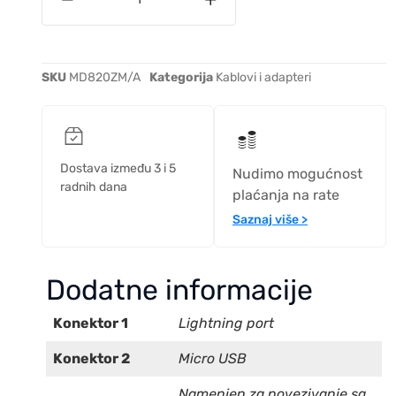
SKU
MD820ZM/A
Kategorija
Kablovi i adapteri
Dostava između 3 i 5
Nudimo mogućnost
radnih dana
plaćanja na rate
Saznaj više >
Dodatne informacije
Konektor 1
Lightning port
Konektor 2
Micro USB
Namenjen za povezivanje sa