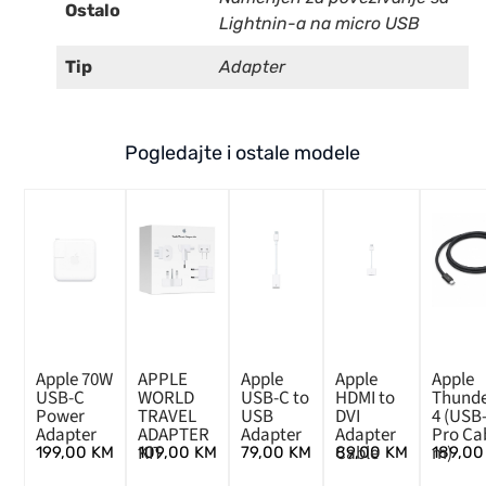
Ostalo
Lightnin-a na micro USB
Tip
Adapter
Pogledajte i ostale modele
Apple 70W
APPLE
Apple
Apple
Apple
USB-C
WORLD
USB-C to
HDMI to
Thunde
Power
TRAVEL
USB
DVI
4 (USB
Adapter
ADAPTER
Adapter
Adapter
Pro Cab
KIT
Cable
m)
199,00
KM
109,00
KM
79,00
KM
89,00
KM
189,0