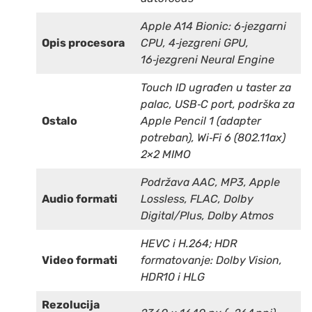
Apple A14 Bionic: 6‑jezgarni
Opis procesora
CPU, 4‑jezgreni GPU,
16‑jezgreni Neural Engine
Touch ID ugrađen u taster za
palac, USB‑C port, podrška za
Ostalo
Apple Pencil 1 (adapter
potreban), Wi‑Fi 6 (802.11ax)
2×2 MIMO
Podržava AAC, MP3, Apple
Audio formati
Lossless, FLAC, Dolby
Digital/Plus, Dolby Atmos
HEVC i H.264; HDR
Video formati
formatovanje: Dolby Vision,
HDR10 i HLG
Rezolucija