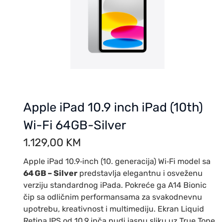
Apple iPad 10.9 inch iPad (10th)
Wi-Fi 64GB-Silver
1.129,00
KM
Apple iPad 10.9‑inch (10. generacija) Wi‑Fi model sa
64 GB – Silver
predstavlja elegantnu i osveženu
verziju standardnog iPada. Pokreće ga A14 Bionic
čip sa odličnim performansama za svakodnevnu
upotrebu, kreativnost i multimediju. Ekran Liquid
Retina IPS od 10.9 inča nudi jasnu sliku uz True Tone