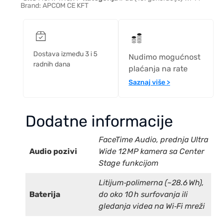
Brand:
APCOM CE KFT
Dostava između 3 i 5
Nudimo mogućnost
radnih dana
plaćanja na rate
Saznaj više >
Dodatne informacije
FaceTime Audio, prednja Ultra
Audio pozivi
Wide 12 MP kamera sa Center
Stage funkcijom
Litijum‑polimerna (~28.6 Wh),
Baterija
do oko 10 h surfovanja ili
gledanja videa na Wi‑Fi mreži