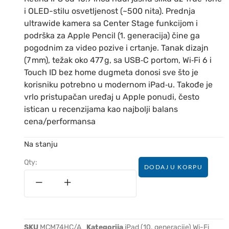
i OLED-stilu osvetljenost (~500 nita). Prednja
ultrawide kamera sa Center Stage funkcijom i
podrška za Apple Pencil (1. generacija) čine ga
pogodnim za video pozive i crtanje. Tanak dizajn
(7 mm), težak oko 477 g, sa USB‑C portom, Wi‑Fi 6 i
Touch ID bez home dugmeta donosi sve što je
korisniku potrebno u modernom iPad‑u. Takođe je
vrlo pristupačan uređaj u Apple ponudi, često
istican u recenzijama kao najbolji balans
cena/performansa
Na stanju
Qty:
DODAJ U KORPU
SKU
MCM74HC/A
Kategorija
iPad (10. generacije) Wi-Fi