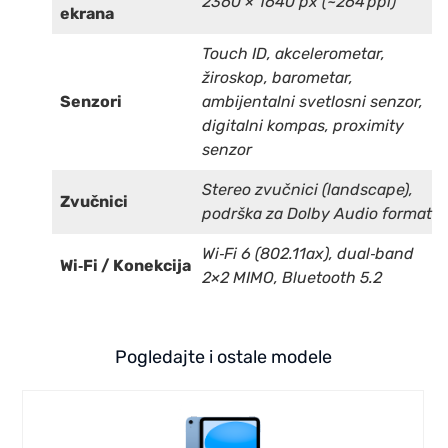
2360 × 1640 px (~264 ppi)
ekrana
Touch ID, akcelerometar,
žiroskop, barometar,
Senzori
ambijentalni svetlosni senzor,
digitalni kompas, proximity
senzor
Stereo zvučnici (landscape),
Zvučnici
podrška za Dolby Audio format
Wi‑Fi 6 (802.11ax), dual‑band
Wi‑Fi / Konekcija
2×2 MIMO, Bluetooth 5.2
Pogledajte i ostale modele