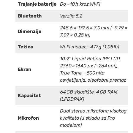
Trajanje baterije
Do ~10 h kroz Wi‑Fi
Bluetooth
Verzija 5.2
248.6 × 179.5 × 7.0 mm (~9.79 ×
Dimenzije
7.07 × 0.28 in)
Težina
Wi‑Fi model: ~477 g (1.05 lb)
10.9″ Liquid Retina IPS LCD,
2360 × 1640 px (~264 ppi),
Ekran
True Tone, ~500 nita
osvjetljenja, oleofobni premaz
64 GB skladište, 4 GB RAM
Kapacitet
(LPDDR4X)
Dual stereo mikrofona visokog
Mikrofon
kvaliteta (u skladu sa Pro
modelom)