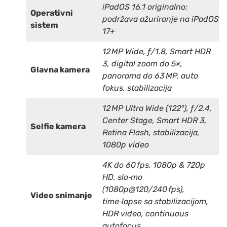
iPadOS 16.1 originalno;
Operativni
podržava ažuriranje na iPadOS
sistem
17+
12 MP Wide, ƒ/1.8, Smart HDR
3, digital zoom do 5×,
Glavna kamera
panorama do 63 MP, auto
fokus, stabilizacija
12 MP Ultra Wide (122°), ƒ/2.4,
Center Stage, Smart HDR 3,
Selfie kamera
Retina Flash, stabilizacija,
1080p video
4K do 60 fps, 1080p & 720p
HD, slo‑mo
(1080p@120/240 fps),
Video snimanje
time‑lapse sa stabilizacijom,
HDR video, continuous
autofocus