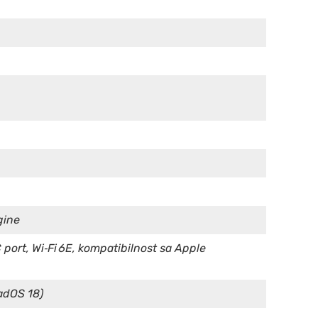
gine
ort, Wi‑Fi 6E, kompatibilnost sa Apple
PadOS 18)