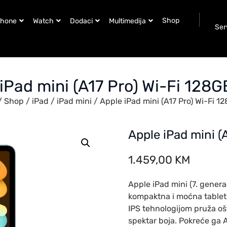
Shop
Phone
Watch
Dodaci
Multimedija
Ser
iPad mini (A17 Pro) Wi-Fi 128
/
Shop
/
iPad
/
iPad mini
/ Apple iPad mini (A17 Pro) Wi-Fi 1
Apple iPad mini (
1.459,00
KM
Apple iPad mini (7. generaci
kompaktna i moćna tablet 
IPS tehnologijom pruža oštr
spektar boja. Pokreće ga 