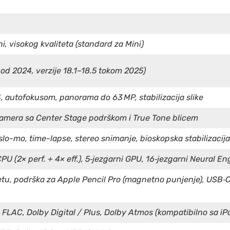
i, visokog kvaliteta (standard za Mini)
od 2024, verzije 18.1–18.5 tokom 2025)
, autofokusom, panorama do 63 MP, stabilizacija slike
kamera sa Center Stage podrškom i True Tone blicem
slo-mo, time-lapse, stereo snimanje, bioskopska stabilizacija
PU (2× perf. + 4× eff.), 5‑jezgarni GPU, 16‑jezgarni Neural En
u, podrška za Apple Pencil Pro (magnetno punjenje), USB‑C p
 FLAC, Dolby Digital / Plus, Dolby Atmos (kompatibilno sa i