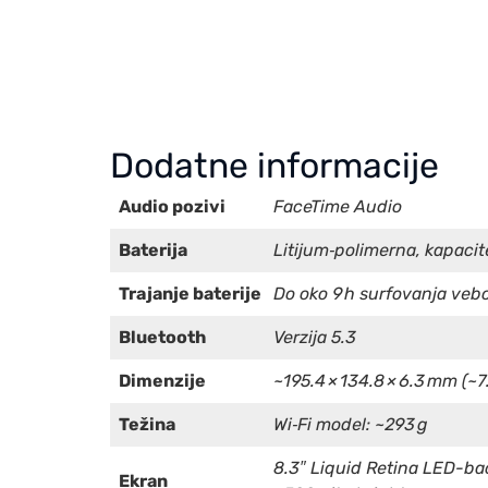
Dodatne informacije
Audio pozivi
FaceTime Audio
Baterija
Litijum‑polimerna, kapacit
Trajanje baterije
Do oko 9 h surfovanja vebom
Bluetooth
Verzija 5.3
Dimenzije
~195.4 × 134.8 × 6.3 mm (~7.
Težina
Wi‑Fi model: ~293 g
8.3″ Liquid Retina LED-bac
Ekran