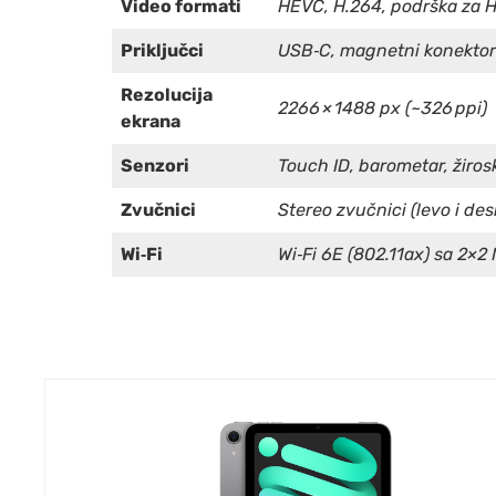
Video formati
HEVC, H.264, podrška za H
Priključci
USB‑C, magnetni konektor 
Rezolucija
2266 × 1488 px (~326 ppi)
ekrana
Senzori
Touch ID, barometar, žiros
Zvučnici
Stereo zvučnici (levo i des
Wi‑Fi
Wi‑Fi 6E (802.11ax) sa 2×2