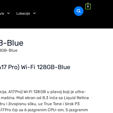
0
vis
Lokacije
GB-Blue
28GB-Blue
A17 Pro) Wi-Fi 128GB-Blue
ja, A17 Pro) Wi‑Fi 128 GB u plavoj boji je ultra-
mašina. Mali ekran od 8.3 inča sa Liquid Retina
u i živopisnu sliku, uz True Tone i širok P3
A17 Pro čip sa 6‑jezgrenim CPU-om, 5‑jezgrenim