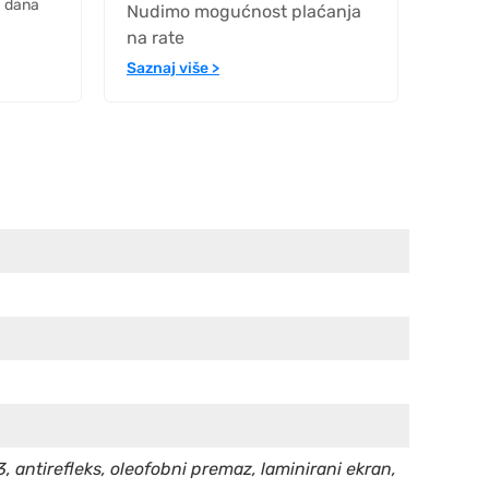
h dana
Nudimo mogućnost plaćanja
na rate
Saznaj više >
, antirefleks, oleofobni premaz, laminirani ekran,