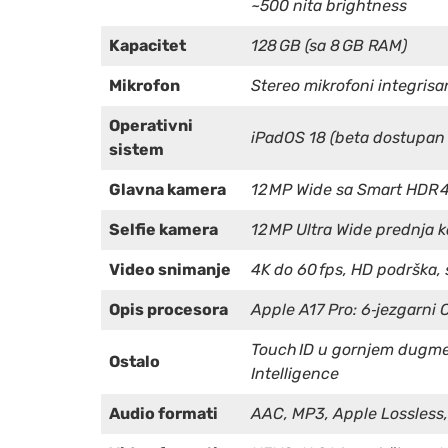
~500 nita brightness
Kapacitet
128 GB (sa 8 GB RAM)
Mikrofon
Stereo mikrofoni integrisan
Operativni
iPadOS 18 (beta dostupan 
sistem
Glavna kamera
12 MP Wide sa Smart HDR 4
Selfie kamera
12 MP Ultra Wide prednja 
Video snimanje
4K do 60 fps, HD podrška, 
Opis procesora
Apple A17 Pro: 6‑jezgarni C
Touch ID u gornjem dugmet
Ostalo
Intelligence
Audio formati
AAC, MP3, Apple Lossless,