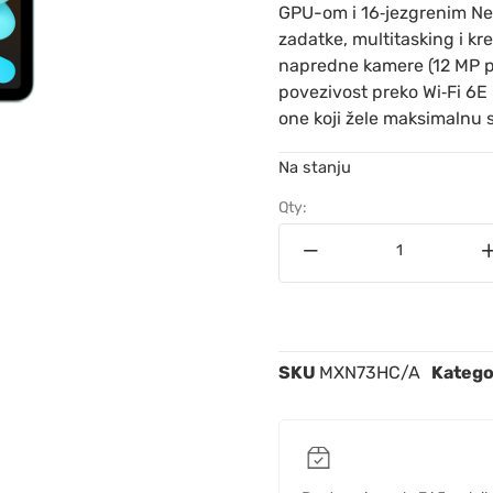
GPU-om i 16‑jezgrenim Neu
zadatke, multitasking i kr
napredne kamere (12 MP pr
povezivost preko Wi‑Fi 6E 
one koji žele maksimalnu
Na stanju
Qty:
SKU
MXN73HC/A
Katego