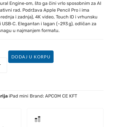
ral Engine‑om, što ga čini vrlo sposobnim za AI
eativni rad. Podržava Apple Pencil Pro i ima
ednja i zadnja), 4K video, Touch ID i vrhunsku
i USB‑C. Elegantan i lagan (~293 g), odličan za
 snagu u najmanjem formatu.
DODAJ U KORPU
rija
iPad mini
Brand:
APCOM CE KFT