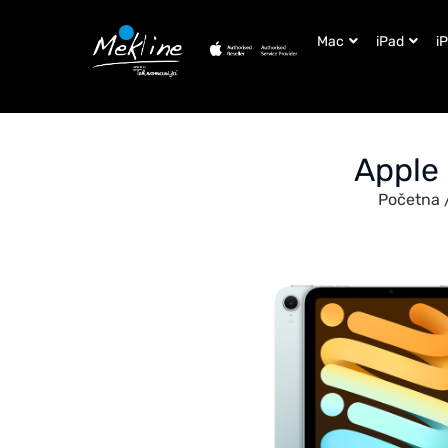
Mac
iPad
i
Apple 
Početna