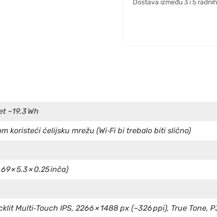
Dostava između 3 i 5 radni
et ~19.3 Wh
 koristeći ćelijsku mrežu (Wi‑Fi bi trebalo biti slično)
69 × 5.3 × 0.25 inča)
klit Multi‑Touch IPS, 2266 × 1488 px (~326 ppi), True Tone, P3