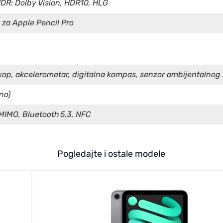
DR: Dolby Vision, HDR10, HLG
za Apple Pencil Pro
kop, akcelerometar, digitalna kompas, senzor ambijentalnog 
no)
 MIMO, Bluetooth 5.3, NFC
Pogledajte i ostale modele